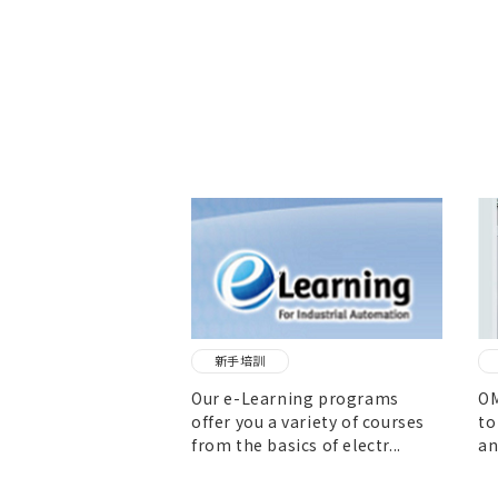
新手培訓
Our e-Learning programs
OM
offer you a variety of courses
to
from the basics of electr...
an