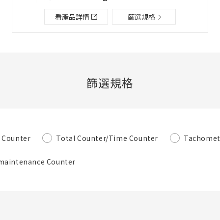
檔案夾/BOM表說明
看產品詳情
篩選規格
關閉
添加到選定零件列表
篩選規格
新建BOM表
 Counter
Total Counter/Time Counter
Tachomet
新建檔案夾
必要
-maintenance Counter
名稱
既存檔案夾內新建BOM表