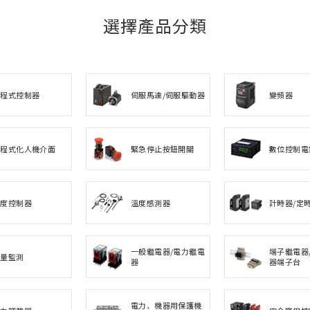
選擇產品分類
可程式控制器
伺服馬達/伺服驅動器
變頻器
可程式化人機介面
緊急停止按鈕開關
數位控制電
溫度控制器
溫度感測器
計時器/定
一般繼電器/電力繼電
端子繼電器/
電量監測
器
器端子台
電力、機器用保護機