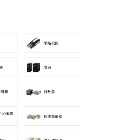
網路設備
錶
電源
時開關
計數器
I/O繼電
固態繼電器