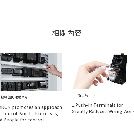
相關內容
關閉
省工時
控制盤的建構革新
1.Push-in Terminals for
RON promotes an approach
Greatly Reduced Wiring Work.
 Control Panels, Processes,
d People for control ...