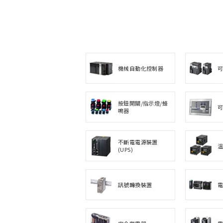
機械自動化控制器
按鈕開關/指示燈/蜂
鳴器
不斷電電源裝置
(UPS)
訊號轉換裝置