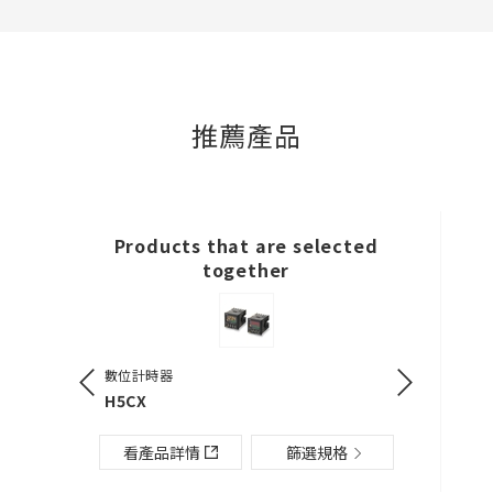
直接建立新BOM表
推薦產品
必要
50字以內
Products that are selected
選修的
together
50字以內
數位計時器
多模式計時器
H5CX
H3DT-N / -
加入BOM表
篩選規格
看產品詳情
篩選規格
看產品詳