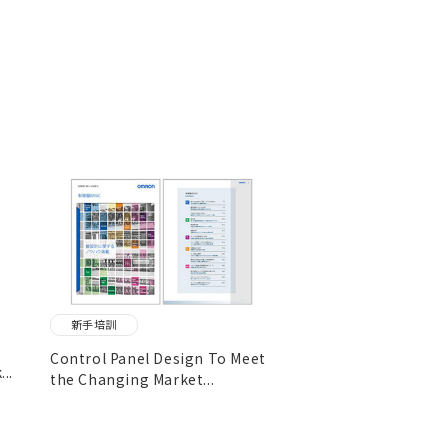
新手培訓
Control Panel Design To Meet
..
the Changing Market...