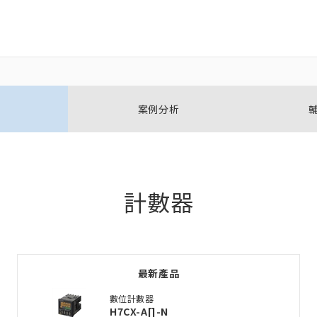
關閉
關閉
案例分析
開啟BOM表
新增產品到BOM表
計數器
加入到現有BOM表
最新產品
選擇其他產品
數位計數器
H7CX-A[]-N