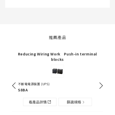
50字以內
選修
BOM表說明
的
推薦產品
50字以內
Reducing Wiring Work Push-in terminal
blocks
加入BOM表
不斷電電源裝置 (UPS)
電源供應器(
][]-PU
S8BA
S8VK-S
關閉
看產品詳情
篩選規格