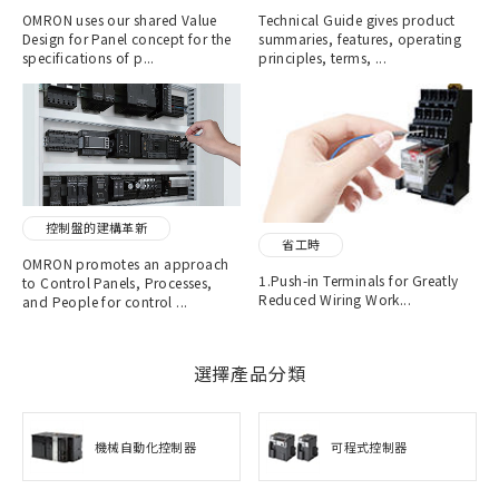
OMRON uses our shared Value
Technical Guide gives product
Design for Panel concept for the
summaries, features, operating
specifications of p...
principles, terms, ...
控制盤的建構革新
省工時
OMRON promotes an approach
1.Push-in Terminals for Greatly
to Control Panels, Processes,
Reduced Wiring Work...
and People for control ...
選擇產品分類
機械自動化控制器
可程式控制器