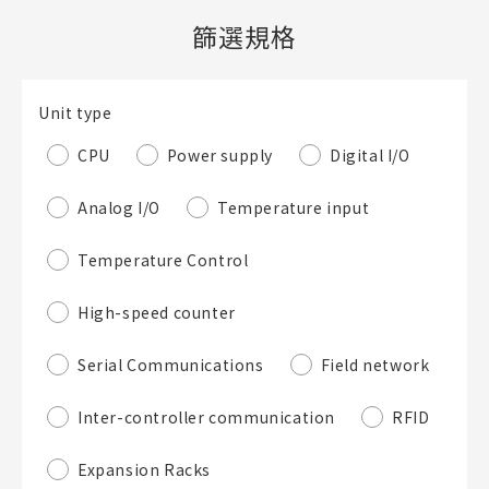
篩選規格
新建BOM表
Unit type
檔案夾
必要
CPU
Power supply
Digital I/O
新建檔案夾
名稱
Analog I/O
Temperature input
Temperature Control
既存檔案夾內新建BOM表
High-speed counter
Serial Communications
Field network
直接建立新BOM表
Inter-controller communication
RFID
BOM表名稱
必要
Expansion Racks