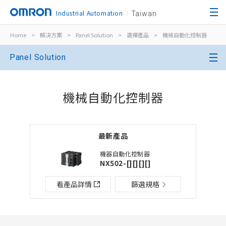
Industrial Automation
Taiwan
Home
>
解决方案
>
Panel Solution
>
選擇產品
>
機械自動化控制器
關閉
Panel Solution
開啟BOM表
關閉
機械自動化控制器
新增產品到BOM表
最新產品
選擇其他產品
加入到現有BOM表
機器自動化控制器
NX502-[][][][]
檔案夾/BOM表名稱
檔案夾/BOM表說明
看產品詳情
篩選規格
關閉
添加到選定零件列表