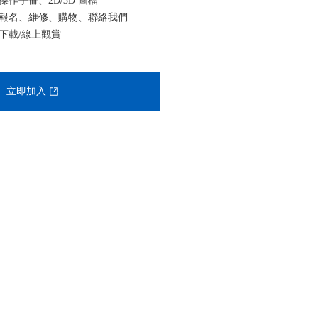
作手冊、2D/3D 圖檔
報名、維修、購物、聯絡我們
下載/線上觀賞
立即加入