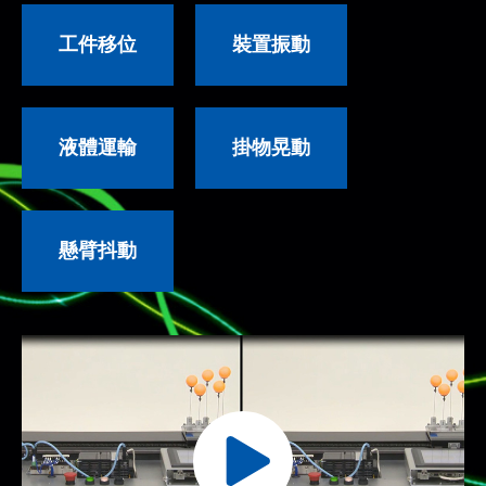
工件移位
裝置振動
液體運輸
掛物晃動
懸臂抖動