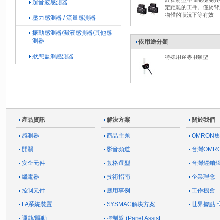
超音波感測器
定距離的工件。僅於背
物體的狀況下等有效
壓力感測器 / 流量感測器
振動感測器/漏液感測器/其他感
測器
依用途分類
狀態監測感測器
特殊用途專用類型
產品資訊
解決方案
關於我們
感測器
商品主題
OMRON
開關
影音頻道
台灣OMR
安全元件
規格選型
台灣經銷
繼電器
技術指南
企業理念
控制元件
應用事例
工作機會
FA系統裝置
SYSMAC解決方案
世界據點
運動/驅動
控制盤 (Panel Assist