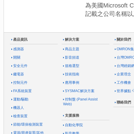
為美國Microsof
記載之公司名稱以
產品資訊
解決方案
關於我們
感測器
商品主題
OMRON
開關
影音頻道
台灣OMR
安全元件
規格選型
台灣經銷
繼電器
技術指南
企業理念
控制元件
應用事例
工作機會
FA系統裝置
SYSMAC解決方案
世界據點
運動/驅動
控制盤 (Panel Assist
聯絡我們
Web)
機器人
支援服務
檢查裝置
節能/環保檢測裝置
自動化學院
電源/周邊裝置/其他
影音教學