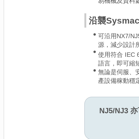
易機械及資料
沿襲Sysm
可沿用NX7/N
源，減少設計
使用符合 IEC 61
語言，即可縮
無論是伺服、
產設備稼動穩
NJ5/NJ3