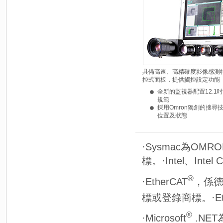
具備高速、高精確度影像感測特
控式面板，提供觸控設定功能
全新的監視器配置12.1吋面
規範
採用Omron獨創的搜尋
位置及狀態
·Sysmac為O
標。·Intel、I
®
·EtherCAT
，係德國
標或登錄商標。·Ethe
®
·Microsoft
.NET