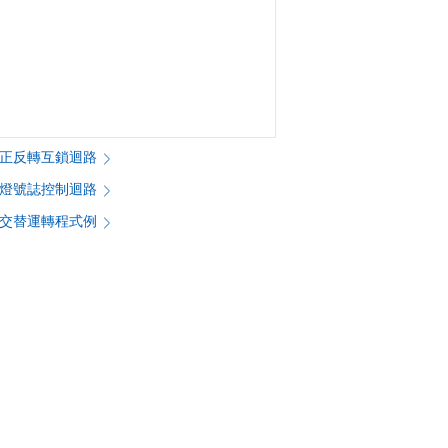
馬達正反轉互鎖迴路
紅綠燈號誌控制迴路
設備交替運轉程式例