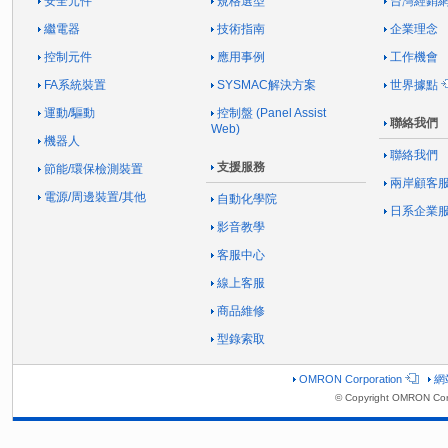
安全元件
規格選型
台灣經銷
繼電器
技術指南
企業理念
控制元件
應用事例
工作機會
FA系統裝置
SYSMAC解決方案
世界據點
運動/驅動
控制盤 (Panel Assist
聯絡我們
Web)
機器人
聯絡我們
支援服務
節能/環保檢測裝置
兩岸顧客
電源/周邊裝置/其他
自動化學院
日系企業
影音教學
客服中心
線上客服
商品維修
型錄索取
OMRON Corporation
網
© Copyright OMRON Corp