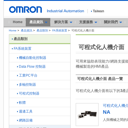
Taiwan
Home
產品資訊
解決方案
支援服務
關於我們
Home
>
產品資訊
>
產品類別
>
FA系統裝置
>
可程式化人機介面
產品類別
可程式化人機介面
FA系統裝置
機械自動化控制器
可用來協助表現能力/網路支援
機械製造的HMI產品
Data Flow 控制器
工業PC平台
可程式化人機介面 產品一覽
多軸控制器
可程式化人機介面有以下的
3
產
可程式控制器
軟體
可程式化人機
NA
週邊工具
人與機械之間的
網路設備