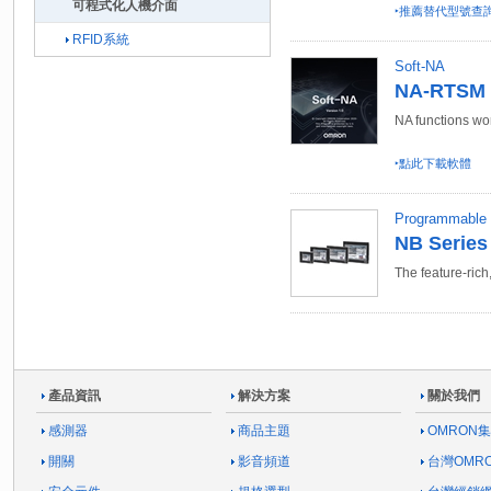
可程式化人機介面
‣推薦替代型號查
RFID系統
Soft-NA
NA-RTSM /
NA functions w
‣點此下載軟體
Programmable 
NB Series 
The feature-ric
產品資訊
解決方案
關於我們
感測器
商品主題
OMRON
開關
影音頻道
台灣OMR