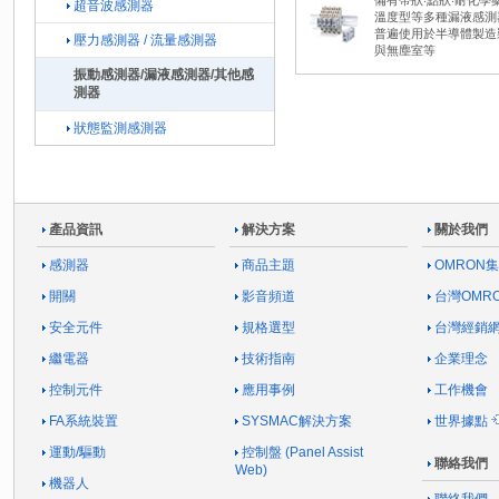
超音波感測器
溫度型等多種漏液感測
普遍使用於半導體製造
壓力感測器 / 流量感測器
與無塵室等
振動感測器/漏液感測器/其他感
測器
狀態監測感測器
產品資訊
解決方案
關於我們
感測器
商品主題
OMRON
開關
影音頻道
台灣OMR
安全元件
規格選型
台灣經銷
繼電器
技術指南
企業理念
控制元件
應用事例
工作機會
FA系統裝置
SYSMAC解決方案
世界據點
運動/驅動
控制盤 (Panel Assist
聯絡我們
Web)
機器人
聯絡我們