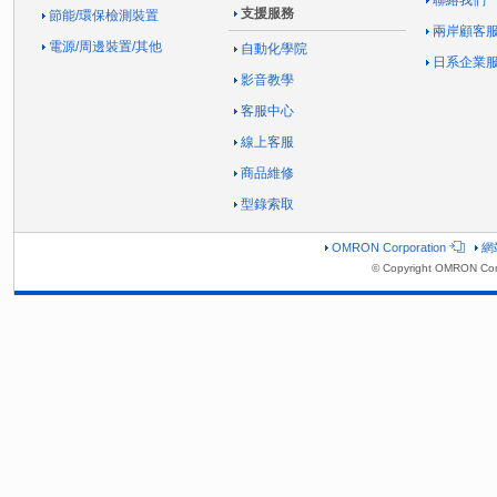
支援服務
節能/環保檢測裝置
兩岸顧客
電源/周邊裝置/其他
自動化學院
日系企業
影音教學
客服中心
線上客服
商品維修
型錄索取
OMRON Corporation
網
© Copyright OMRON Corp