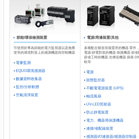
節能/環保檢測裝置
電源/周邊裝置/其他
可使用於專為節能的電力監視器以及無塵
多種配合製造現場需求的機器‧零件
室等的環境對策上的感測機器與控制機器
電源‧靜電對策的機器‧保護機器‧節省
節省工時的機器‧光傳送機器‧插座‧DI
軌等
電量監測
EQUO環境感測器
電源
數據資料收集器
狀態監控器
監控/分析軟體
不斷電電源裝置 (UPS)
空氣清淨裝置
軸流風扇
UV-LED照射器
防止靜電裝置
電力、機器用保護機器
連接/省配線裝置
感測器I/O連接器/感測器控制器