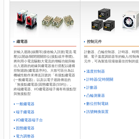
繼電器
控制元件
於輸入迴路(線圈等)接收輸入訊號(電流‧電
計數器、凸輪控制器、計時器、時間
壓)以開啟/關閉開關部位(接點或半導體)。
關、電子溫度調節器等的輸入/控制/
將利用小電流驅動大電流的增幅功能與輸
元件，可為製造現場做最佳控制的提
出入迴路的絕緣與繼電器進行搭配以建構
控制迴路(繼電器序列)。大致可區分為以
溫度控制器
機械性動作來傳送訊號的「有接點繼電器
計時器/定時開關
(一般繼電器)」以及以電子迴路傳送的
「無接點繼電器(固態繼電器(SSR))」。
計數器
終端繼電器、I/O繼電器端子備有有接點型
與無接點型
凸輪測量器
數位控制電錶
一般繼電器
訊號轉換裝置
端子繼電器
I/O繼電器端子台
固態繼電器
電力調整器