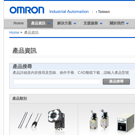
Taiwan
Home
產品資訊
解決方案
支援服務
關於我們
Home
>
產品資訊
產品資訊
產品搜尋
產品詳細資內容搜尋及型錄、操作手冊、CAD圖檔下載，請輸入產品型號
產品類別