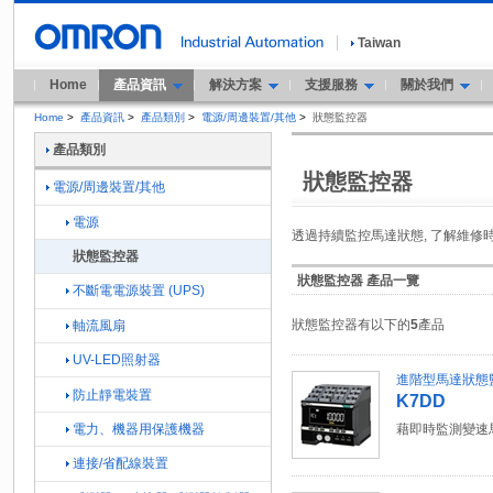
Taiwan
Home
產品資訊
解決方案
支援服務
關於我們
Home
>
產品資訊
>
產品類別
>
電源/周邊裝置/其他
>
狀態監控器
產品類別
狀態監控器
電源/周邊裝置/其他
電源
透過持續監控馬達狀態, 了解維修
狀態監控器
狀態監控器 產品一覽
不斷電電源裝置 (UPS)
狀態監控器有以下的
5
產品
軸流風扇
UV-LED照射器
進階型馬達狀態
防止靜電裝置
K7DD
電力、機器用保護機器
藉即時監測變速
連接/省配線裝置