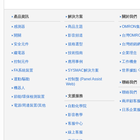
產品資訊
解決方案
關於我們
感測器
商品主題
OMRON
開關
影音頻道
台灣OMR
安全元件
規格選型
台灣經銷
繼電器
技術指南
企業理念
控制元件
應用事例
工作機會
FA系統裝置
SYSMAC解決方案
世界據點
運動/驅動
控制盤 (Panel Assist
聯絡我們
Web)
機器人
聯絡我們
支援服務
節能/環保檢測裝置
兩岸顧客
電源/周邊裝置/其他
自動化學院
日系企業
影音教學
客服中心
線上客服