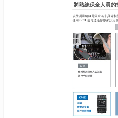
將熟練保全人員的
以往測量絕緣電阻時若未具備相
使用K7GE便可透過參數來設