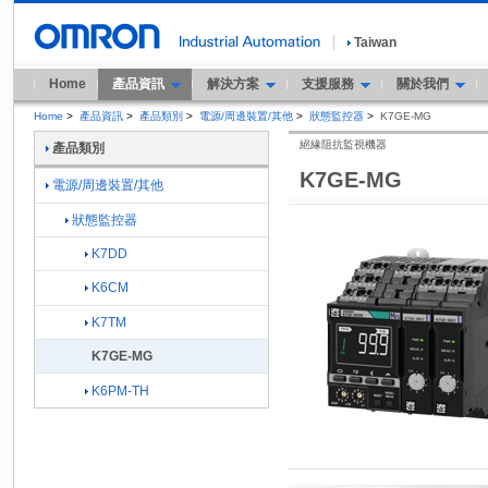
Taiwan
Home
產品資訊
解決方案
支援服務
關於我們
Home
>
產品資訊
>
產品類別
>
電源/周邊裝置/其他
>
狀態監控器
>
K7GE-MG
絕緣阻抗監視機器
產品類別
K7GE-MG
電源/周邊裝置/其他
狀態監控器
K7DD
K6CM
K7TM
K7GE-MG
K6PM-TH