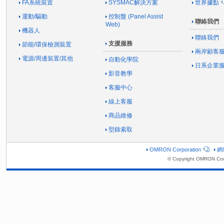
FA系統裝置
SYSMAC解決方案
世界據點
運動/驅動
控制盤 (Panel Assist
聯絡我們
Web)
機器人
聯絡我們
支援服務
節能/環保檢測裝置
兩岸顧客
電源/周邊裝置/其他
自動化學院
日系企業
影音教學
客服中心
線上客服
商品維修
型錄索取
OMRON Corporation
網
© Copyright OMRON Corp