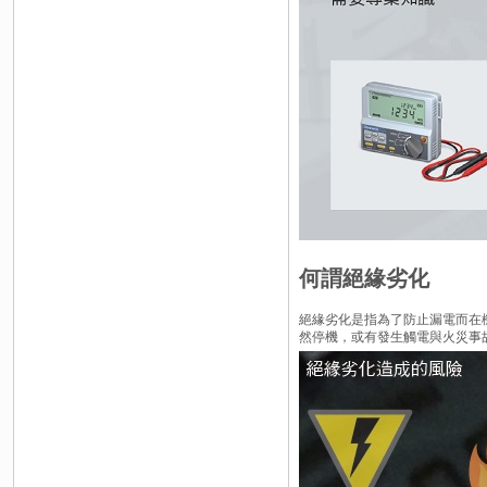
何謂絕緣劣化
絕緣劣化是指為了防止漏電而在
然停機，或有發生觸電與火災事