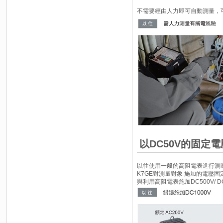
不需要經由人力即可自動測量，
以DC50V的固定
以往使用一般的高阻電表進行測
K7GE對測量對象 施加的電壓
與利用高阻電表施加DC500V/ 