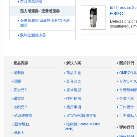
超音波感測器
IoT Pressure Se
壓力感測器 / 流量感測器
E8PC
振動感測器/漏液感測器/其他感
Detect signs of 
測器
simultaneous me
狀態監測感測器
產品資訊
解決方案
關於我們
感測器
商品主題
OMRON
開關
影音頻道
台灣OMR
安全元件
規格選型
台灣經銷
繼電器
技術指南
企業理念
控制元件
應用事例
工作機會
FA系統裝置
SYSMAC解決方案
世界據點
運動/驅動
控制盤 (Panel Assist
聯絡我們
Web)
機器人
聯絡我們