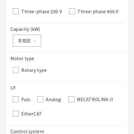
50字以內
Three-phase 200 V
Three-phase 400 V
選修
BOM表說明
的
Capacity (kW)
50字以內
Motor type
Rotary type
加入BOM表
I/F
Puls
Analog
MECATROLINK-II
關閉
EtherCAT
Control system