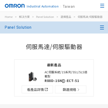
Industrial Automation
Taiwan
Home
>
解决方案
>
Panel Solution
>
選擇產品
>
伺服馬達/伺服驅動器
關閉
Panel Solution
開啟BOM表
關閉
伺服馬達/伺服驅動器
新增產品到BOM表
最新產品
選擇其他產品
加入到現有BOM表
AC伺服系統/1S系列/SS1/SLS搭
載型
R88D-1SN[]-ECT-51
檔案夾/BOM表名稱
檔案夾/BOM表說明
看產品詳情
篩選規格
關閉
添加到選定零件列表