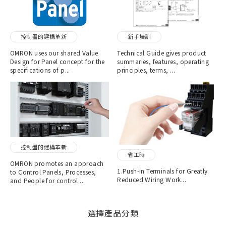
控制盤的建構革新
新手培訓
OMRON uses our shared Value
Technical Guide gives product
Design for Panel concept for the
summaries, features, operating
specifications of p...
principles, terms, ...
控制盤的建構革新
省工時
OMRON promotes an approach
1.Push-in Terminals for Greatly
to Control Panels, Processes,
Reduced Wiring Work...
and People for control ...
選擇產品分類