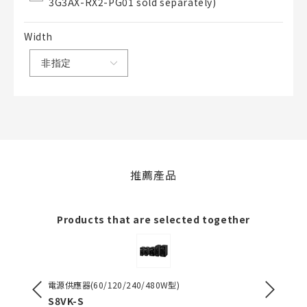
3G3AX-RX2-PG01 sold separately)
50字以內
Width
選修
BOM表說明
的
50字以內
推薦產品
加入BOM表
Products that are selected together
關閉
電源供應器(60/120/240/480W型)
電源供應器（
S8VK-S
S8VK-G