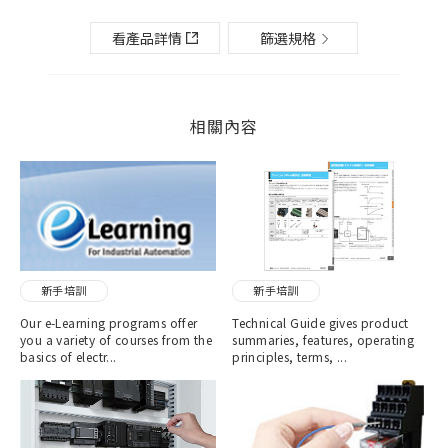
看產品詳情
篩選規格
相關內容
新手培訓
新手培訓
Our e-Learning programs offer
Technical Guide gives product
you a variety of courses from the
summaries, features, operating
basics of electr...
principles, terms, ...