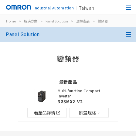
Industrial Automation
Taiwan
Home
>
解决方案
>
Panel Solution
>
選擇產品
>
變頻器
關閉
Panel Solution
開啟BOM表
關閉
變頻器
新增產品到BOM表
最新產品
選擇其他產品
加入到現有BOM表
Multi-function Compact
Inverter
3G3MX2-V2
檔案夾/BOM表名稱
檔案夾/BOM表說明
看產品詳情
篩選規格
關閉
添加到選定零件列表