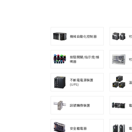
機械自動化控制器
按鈕開關/指示燈/蜂
鳴器
不斷電電源裝置
(UPS)
訊號轉換裝置
安全繼電器