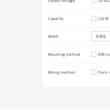
24 VD
Output voltage
120 W
Capacity
BOM表名稱
Width
DIN tr
Mounting method
BOM表說明
Push-i
Wiring method