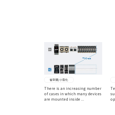
省空間/小型化
There is an increasing number
Te
of cases in which many devices
su
are mounted inside ...
op