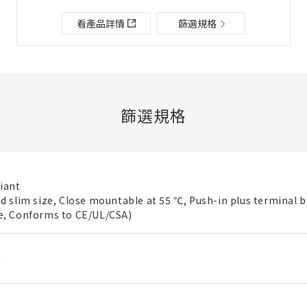
檔案夾/BOM表說明
看產品詳情
篩選規格
關閉
添加到選定零件列表
篩選規格
新建BOM表
iant
ed slim size, Close mountable at 55 ℃, Push-in plus terminal b
新建檔案夾
e, Conforms to CE/UL/CSA)
必要
名稱
C
既存檔案夾內新建BOM表