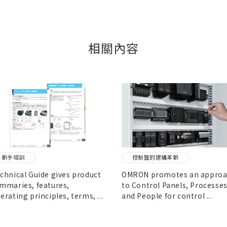
相關內容
新手培訓
控制盤的建構革新
chnical Guide gives product
OMRON promotes an appro
mmaries, features,
to Control Panels, Processes
erating principles, terms, ...
and People for control ...