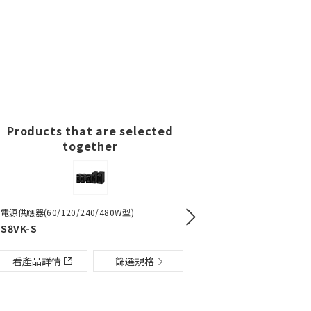
Products that are selected
together
120/240/480W型)
數位溫度控制器（尺寸48×48mm）
電源供應器(60/120/240/480W型)
安全繼電器模組
E5CC / E5CC-B / E5CC-U
電源供應器（15/30/60/120/2
電熱器用固
S8VK-S
G9SE
S8VK-G
G3PJ
情
篩選規格
看產品詳情
篩選規格
篩選規格
看產品詳情
看產品詳情
篩選規格
篩選規格
看產品詳情
看產品