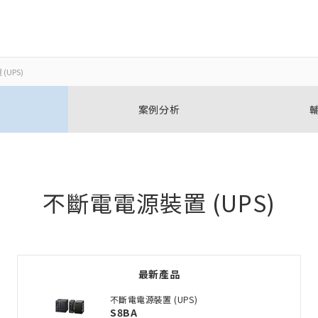
UPS)
關閉
關閉
案例分析
開啟BOM表
新增產品到BOM表
不斷電電源裝置 (UPS)
加入到現有BOM表
最新產品
選擇其他產品
不斷電電源裝置 (UPS)
S8BA