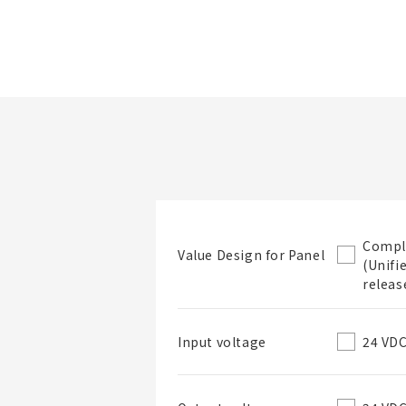
檔案夾/BOM表名稱
Compl
Value Design for Panel
(Unifi
檔案夾
releas
24 VD
Input voltage