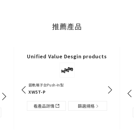
推薦產品
關閉
Unified Value Desgin products
鋁軌端子台Push-In型
電源供應器(60/
U / P2RF-[]
單相電流繼電器
XW5T-P
鋁軌端子台Push-In型
單相電力調整器
S8VK-S
K8DT-AS
XW5T-P
G3PW
看產品詳情
篩選規格
看產品詳
篩選規格
看產品詳情
篩選規格
看產品詳情
看產品詳情
篩選規格