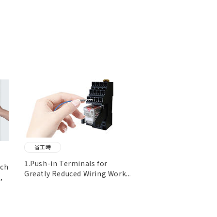
省工時
1.Push-in Terminals for
ach
Greatly Reduced Wiring Work...
,