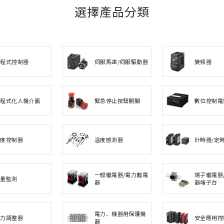
選擇產品分類
可程式控制器
伺服馬達/伺服驅動器
變頻器
可程式化人機介面
緊急停止按鈕開關
數位控制電
溫度控制器
溫度感測器
計時器/定
一般繼電器/電力繼電
端子繼電器/
電量監測
器
器端子台
電力、機器用保護機
電力調整器
安全應用控
器