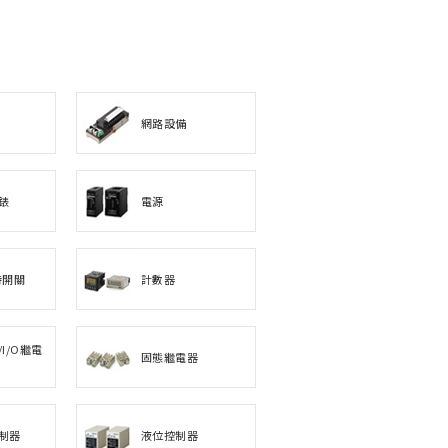
網路設備
錶
電源
時開關
計數器
I/O繼電
固態繼電器
制器
液位控制器