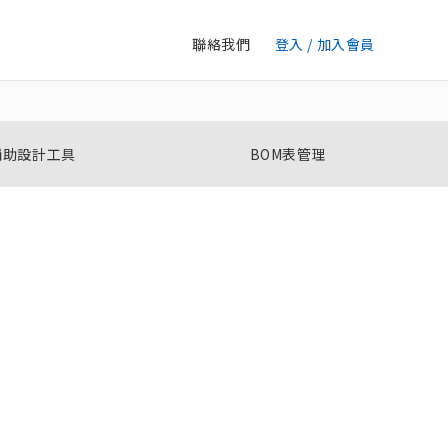
聯絡我們
登入 / 加入會員
輔助設計工具
BOM表管理
數位溫度控制器
E5ED / E5ED-B
E