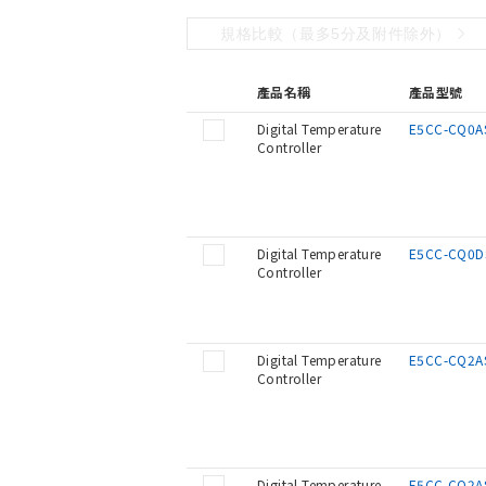
規格比較（最多5分及附件除外）
產品名稱
產品型號
Digital Temperature
E5CC-CQ0A
Controller
Digital Temperature
E5CC-CQ0D
Controller
Digital Temperature
E5CC-CQ2A
Controller
Digital Temperature
E5CC-CQ2A