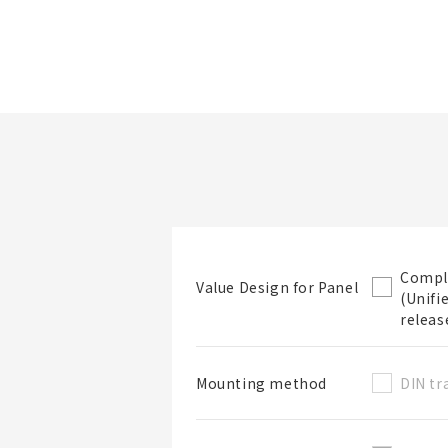
E5EC / E5EC-B
檔案夾/BOM表名稱
看產品詳情
篩選規格
Compl
Value Design for Panel
(Unifi
檔案夾
releas
DIN tr
Mounting method