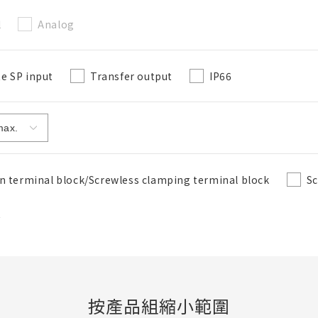
l
Analog
e SP input
Transfer output
IP66
n terminal block/Screwless clamping terminal block
Sc
t
按產品組縮小範圍