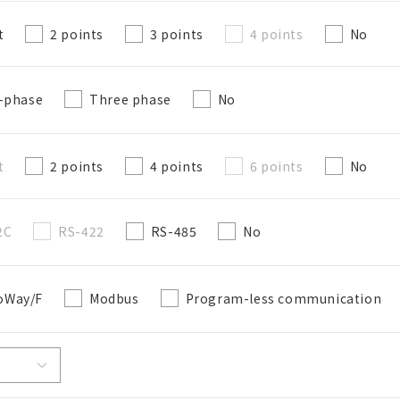
t
2 points
3 points
4 points
No
e-phase
Three phase
No
t
2 points
4 points
6 points
No
2C
RS-422
RS-485
No
Way/F
Modbus
Program-less communication