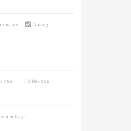
rmistors
Analog
8 x 96
DIN96 x 96
near voltage