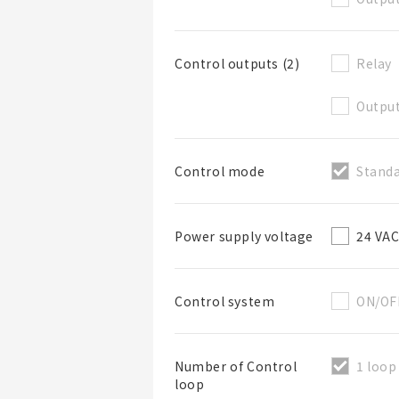
Relay
Control outputs (2)
Output
Standa
Control mode
24 VA
Power supply voltage
ON/OF
Control system
1 loop
Number of Control
loop