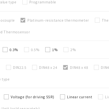
value type
Programmable
直接建立新BOM表
ocouple
Platinum-resistance thermometer
The
red Thermosensor
必要
50字以內
0.3%
0.5%
1%
2%
選修的
50字以內
5
DIN22.5
DIN48 x 24
DIN48 x 48
DIN4
 type
加入BOM表
Voltage (for driving SSR)
Linear current
Li
 Unit (sold separately)