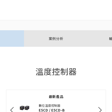
關閉
關閉
案例分析
開啟BOM表
新增產品到BOM表
溫度控制器
加入到現有BOM表
最新產品
選擇其他產品
數位溫度控制器
E5CD / E5CD-B