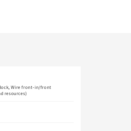
更新日期
看產品詳情
篩選規格
看產品
lock, Wire front-in/front
nd resources)