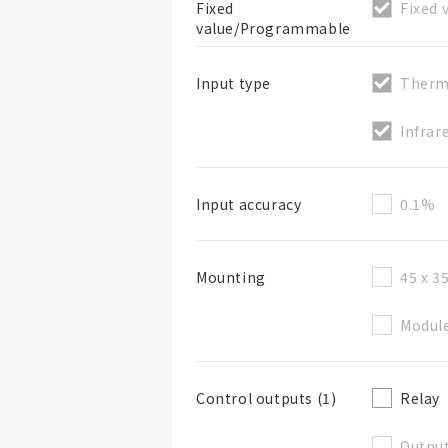
Fixed 
Fixed
value/Programmable
Therm
Input type
Infra
BOM表名稱
0.1%
Input accuracy
BOM表說明
45 x 3
Mounting
Module
Relay
Control outputs (1)
Output