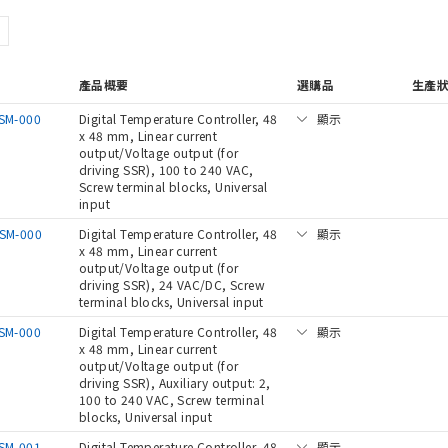
產品概要
選購品
生產
SM-000
Digital Temperature Controller, 48
顯示
x 48 mm, Linear current
output/Voltage output (for
driving SSR), 100 to 240 VAC,
Screw terminal blocks, Universal
input
SM-000
Digital Temperature Controller, 48
顯示
x 48 mm, Linear current
output/Voltage output (for
driving SSR), 24 VAC/DC, Screw
terminal blocks, Universal input
SM-000
Digital Temperature Controller, 48
顯示
x 48 mm, Linear current
output/Voltage output (for
driving SSR), Auxiliary output: 2,
100 to 240 VAC, Screw terminal
blocks, Universal input
SM-001
Digital Temperature Controller, 48
顯示