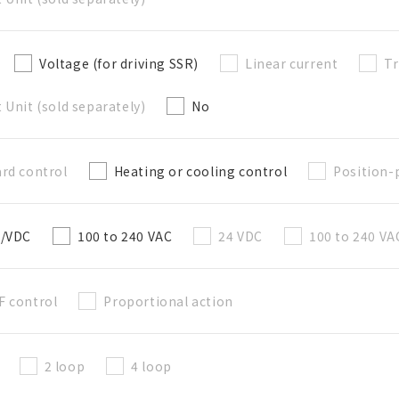
Voltage (for driving SSR)
Linear current
Tr
關閉
 Unit (sold separately)
No
rd control
Heating or cooling control
Position-
C/VDC
100 to 240 VAC
24 VDC
100 to 240 VA
F control
Proportional action
2 loop
4 loop