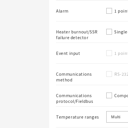
1 poin
Alarm
Singl
Heater burnout/SSR
failure detector
1 poin
Event input
RS-23
Communications
method
Compo
Communications
protocol/Fieldbus
Temperature ranges