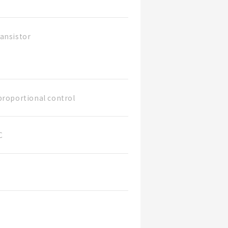
ansistor
proportional control
C