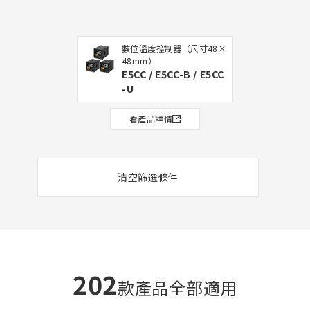
數位溫度控制器（尺寸48×
48mm）
E5CC / E5CC-B / E5CC
-U
看產品詳情
清空篩選條件
202
款產品全部適用