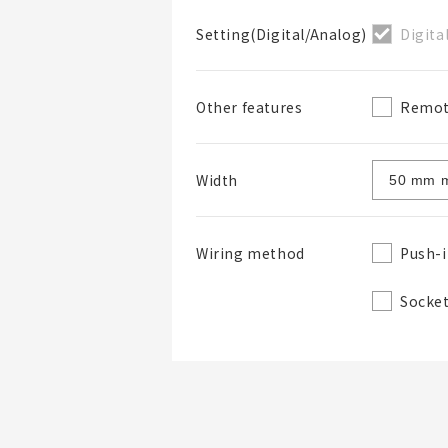
Digita
Setting(Digital/Analog)
Remot
Other features
Width
Push-i
Wiring method
Socke