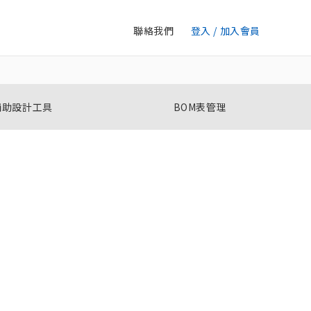
聯絡我們
登入 / 加入會員
輔助設計工具
BOM表管理