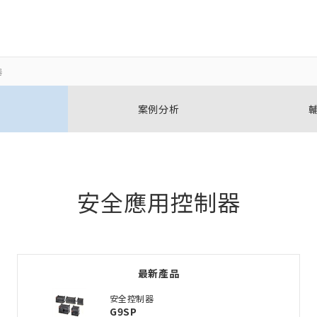
器
關閉
關閉
案例分析
開啟BOM表
新增產品到BOM表
安全應用控制器
加入到現有BOM表
最新產品
選擇其他產品
安全控制器
G9SP