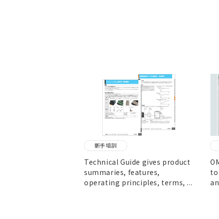
新手培訓
Technical Guide gives product
OM
summaries, features,
to
operating principles, terms, ...
an