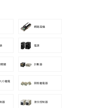
網路設備
錶
電源
時開關
計數器
I/O繼電
固態繼電器
制器
液位控制器