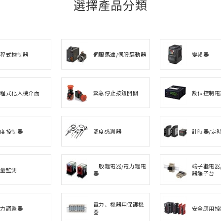
選擇產品分類
可程式控制器
伺服馬達/伺服驅動器
變頻器
可程式化人機介面
緊急停止按鈕開關
數位控制電
溫度控制器
溫度感測器
計時器/定
一般繼電器/電力繼電
端子繼電器/
電量監測
器
器端子台
電力、機器用保護機
電力調整器
安全應用控
器