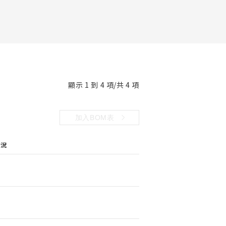
顯示 1 到 4 項/共 4 項
加入BOM表
狀況