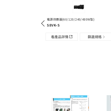
電源供應器（15/30/60/120/2
us端子台底座
電源供應器(60/120/240/480W型)
S8VK-G
 / PTF-[][]-PU / P2RF-[]
S8VK-S
看產品詳情
看產品詳情
篩選規格
情
篩選規格