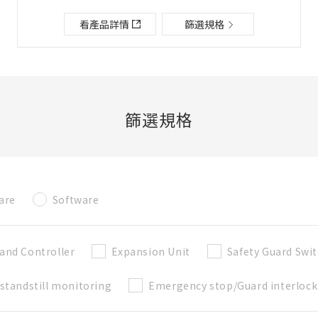
檔案夾/BOM表說明
看產品詳情
篩選規格
關閉
添加到選定零件列表
篩選規格
新建BOM表
are
Software
新建檔案夾
必要
名稱
and Controller
Expansion Unit
Safety Guard Swit
standstill monitoring
Emergency stop/Guard interlock
既存檔案夾內新建BOM表