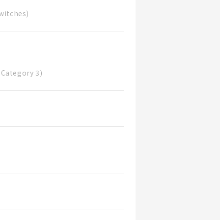
witches)
 Category 3)