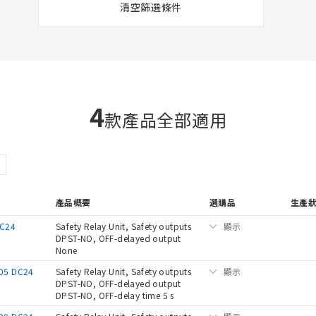
清空篩選條件
4
款產品全部適用
產品概要
選購品
生產
DC24
Safety Relay Unit, Safety outputs
顯示
DPST-NO, OFF-delayed output
None
05 DC24
Safety Relay Unit, Safety outputs
顯示
DPST-NO, OFF-delayed output
DPST-NO, OFF-delay time 5 s