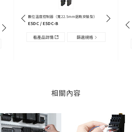
40/480W型）
數位溫度控制器（寬22.5mm鋁軌安裝型）
多模式計時器
鋁軌端子台Push-In型
E5DC / E5DC-B
電源供應器（15/30/60/120/240/480W型）
單相電流繼電器
H3DT-N / -
XW5T-P
S8VK-G
K8DT-AS
篩選規格
看產品詳情
篩選規格
看產品詳
看產品詳情
篩選規格
看產品詳情
看產品詳情
篩選規格
相關內容