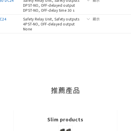
30 DC24
Safety Relay Unit, Safety outputs
顯示
DPST-NO, OFF-delayed output
DPST-NO, OFF-delay time 30 s
DC24
Safety Relay Unit, Safety outputs
顯示
4PST-NO, OFF-delayed output
None
推薦產品
Slim products