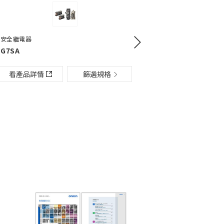
電量監控器
L
安全繼電器
單相電力調整器
KM-N2-FLK
安全繼電器模組
電熱器用固
G7SA
G3PW
G9SE
G3PJ
情
篩選規格
看產品詳情
篩選規格
篩選規格
看產品詳情
看產品詳情
篩選規格
篩選規格
看產品詳情
看產品