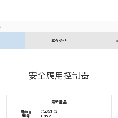
器
關閉
關閉
案例分析
開啟BOM表
新增產品到BOM表
安全應用控制器
加入到現有BOM表
最新產品
選擇其他產品
安全控制器
G9SP