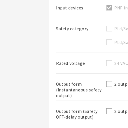
PNP in
Input devices
PLd/Sa
Safety category
BOM表名稱
PLd/Sa
24 VA
Rated voltage
BOM表說明
2 outp
Output form
(Instantaneous safety
output)
2 outp
Output form (Safety
OFF-delay output)