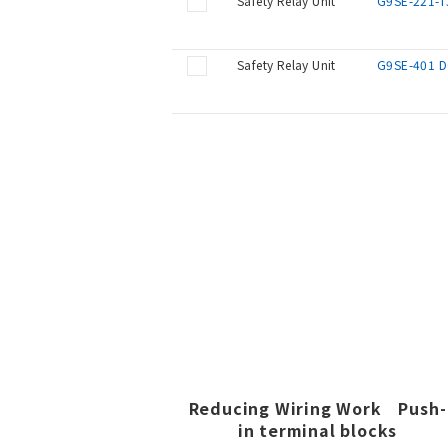
Safety Relay Unit
G9SE-221-T
Safety Relay Unit
G9SE-401 
Reducing Wiring Work Push-
in terminal blocks