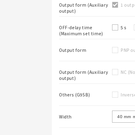
1 outp
Output form (Auxiliary
output)
5 s
OFF-delay time
(Maximum set time)
PNP o
Output form
NC (No
Output form (Auxiliary
output)
Invers
Others (G9SB)
Width