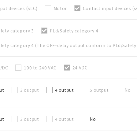
put devices (SLC)
Motor
Contact input devices (s
直接建立新BOM表
fety category 3
PLd/Safety category 4
必要
fety category 4 (The OFF-delay output conform to PLd/Safety
50字以內
C/DC
100 to 240 VAC
24 VDC
選修的
50字以內
ut
3 output
4 output
5 output
No
加入BOM表
ut
3 output
4 output
No