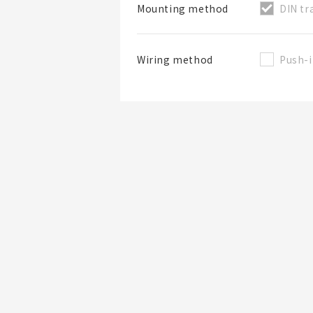
DIN tr
Mounting method
Push-i
Wiring method