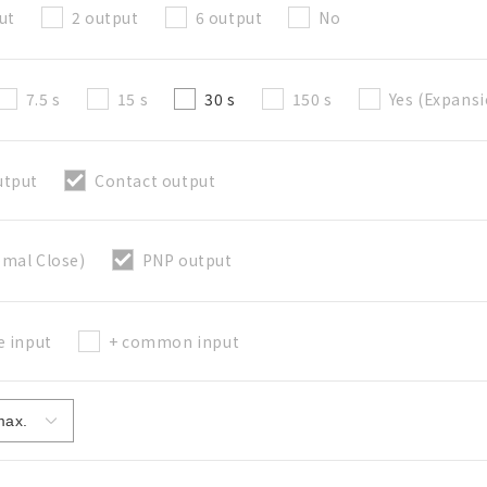
ut
2 output
6 output
No
7.5 s
15 s
30 s
150 s
Yes (Expansi
關閉
utput
Contact output
mal Close)
PNP output
e input
+ common input