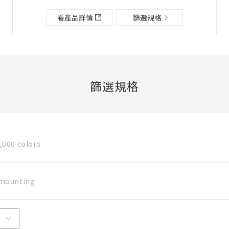
檔案夾/BOM表說明
看產品詳情
篩選規格
關閉
添加到選定零件列表
篩選規格
新建BOM表
,000 colors
新建檔案夾
必要
名稱
 mounting
既存檔案夾內新建BOM表