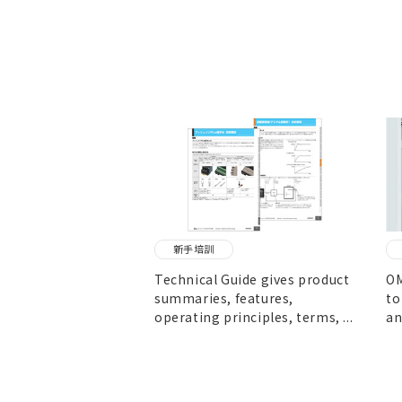
新手培訓
Technical Guide gives product
OM
summaries, features,
to
operating principles, terms, ...
an