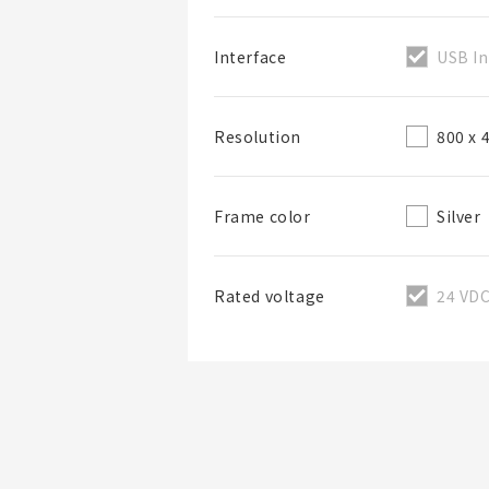
USB In
Interface
800 x 
Resolution
BOM表名稱
Silver
Frame color
BOM表說明
24 VD
Rated voltage