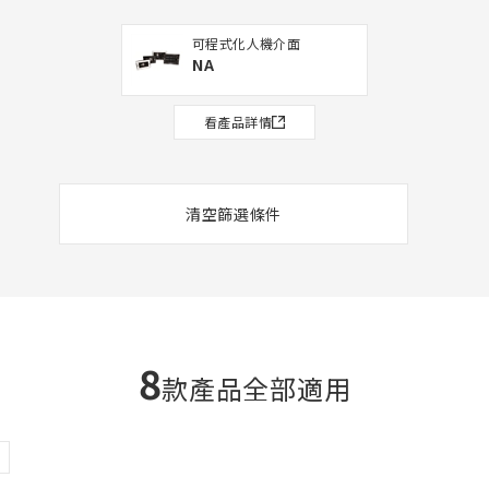
可程式化人機介面
NA
關閉
看產品詳情
清空篩選條件
8
款產品全部適用