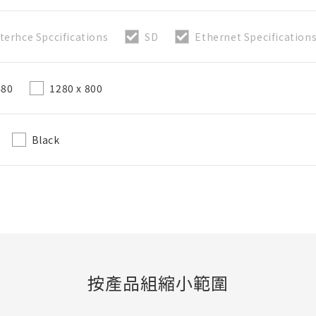
terhce Spccifications
SD
Ethernet Specification
直接建立新BOM表
480
1280 x 800
必要
50字以內
Black
選修的
50字以內
C
加入BOM表
按產品組縮小範圍