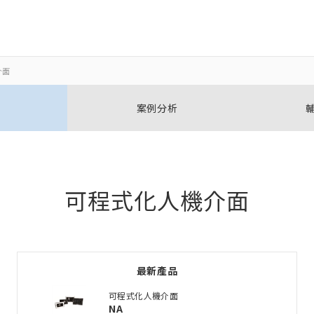
介面
關閉
關閉
案例分析
開啟BOM表
新增產品到BOM表
可程式化人機介面
加入到現有BOM表
最新產品
選擇其他產品
可程式化人機介面
NA