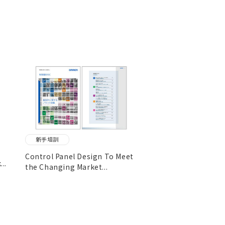
新手培訓
Control Panel Design To Meet
..
the Changing Market...