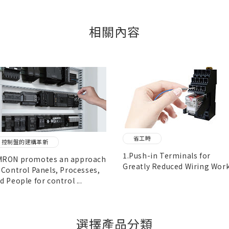
相關內容
省工時
控制盤的建構革新
1.Push-in Terminals for
RON promotes an approach
Greatly Reduced Wiring Work.
 Control Panels, Processes,
d People for control ...
選擇產品分類