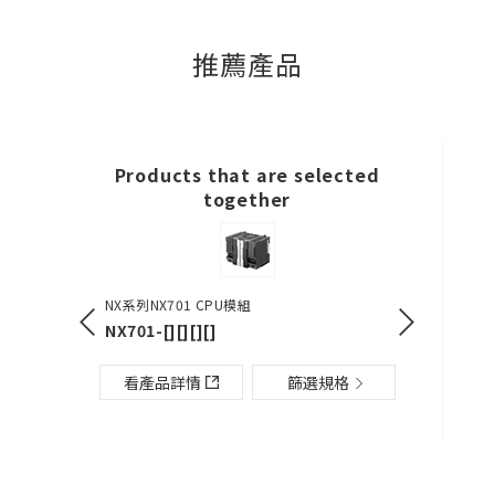
推薦產品
Products that are selected
together
40/480W型）
NX系列NX701 CPU模組
SYSMAC CJ
Block
NX701-[][][][]
CJ2M-CPU3[
篩選規格
看產品詳情
篩選規格
看產品詳