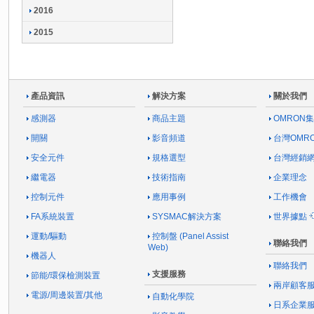
2016
2015
產品資訊
解決方案
關於我們
感測器
商品主題
OMRON
開關
影音頻道
台灣OMR
安全元件
規格選型
台灣經銷
繼電器
技術指南
企業理念
控制元件
應用事例
工作機會
FA系統裝置
SYSMAC解決方案
世界據點
運動/驅動
控制盤 (Panel Assist
聯絡我們
Web)
機器人
聯絡我們
支援服務
節能/環保檢測裝置
兩岸顧客
電源/周邊裝置/其他
自動化學院
日系企業