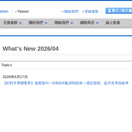
登入 / 加入
Taiwan
聯絡我們
型錄索取
支援服務
關於我們
聯絡我們
網路商店
線上客服
What's New 2026/04
Topics
2026年4月17日
【針對半導體業界】溫度面均一控制&外亂抑制技術｜穩定製程．提升良率與效率