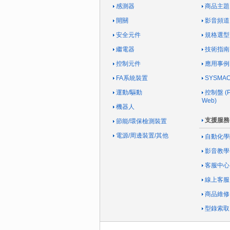
感測器
商品主題
開關
影音頻道
安全元件
規格選型
繼電器
技術指南
控制元件
應用事例
FA系統裝置
SYSM
運動/驅動
控制盤 (Pa
Web)
機器人
支援服務
節能/環保檢測裝置
電源/周邊裝置/其他
自動化學
影音教學
客服中心
線上客服
商品維修
型錄索取