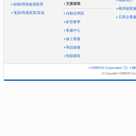
支援服務
節能/環保檢測裝置
兩岸顧客
電源/周邊裝置/其他
自動化學院
日系企業
影音教學
客服中心
線上客服
商品維修
型錄索取
OMRON Corporation
網
© Copyright OMRON Corp