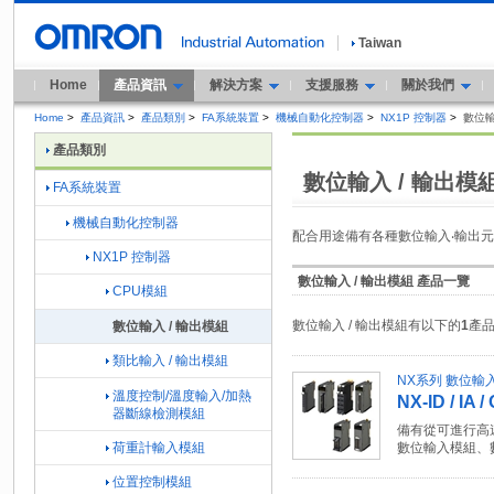
Taiwan
Home
產品資訊
解決方案
支援服務
關於我們
Home
>
產品資訊
>
產品類別
>
FA系統裝置
>
機械自動化控制器
>
NX1P 控制器
>
數位輸
產品類別
數位輸入 / 輸出模
FA系統裝置
機械自動化控制器
配合用途備有各種數位輸入‧輸出
NX1P 控制器
數位輸入 / 輸出模組 產品一覽
CPU模組
數位輸入 / 輸出模組有以下的
1
產
數位輸入 / 輸出模組
類比輸入 / 輸出模組
NX系列 數位輸
溫度控制/溫度輸入/加熱
NX-ID / IA /
器斷線檢測模組
備有從可進行高
荷重計輸入模組
數位輸入模組、
位置控制模組