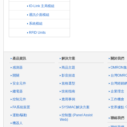
IO-Link 主局模組
通訊介面模組
系統模組
RFID Units
產品資訊
解決方案
關於我們
感測器
商品主題
OMRON
開關
影音頻道
台灣OMR
安全元件
規格選型
台灣經銷
繼電器
技術指南
企業理念
控制元件
應用事例
工作機會
FA系統裝置
SYSMAC解決方案
世界據點
運動/驅動
控制盤 (Panel Assist
聯絡我們
Web)
機器人
聯絡我們