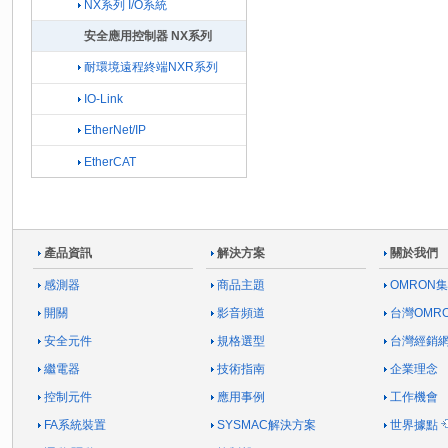
NX系列 I/O系統
安全應用控制器 NX系列
耐環境遠程終端NXR系列
IO-Link
EtherNet/IP
EtherCAT
產品資訊
解決方案
關於我們
感測器
商品主題
OMRON
開關
影音頻道
台灣OMR
安全元件
規格選型
台灣經銷
繼電器
技術指南
企業理念
控制元件
應用事例
工作機會
FA系統裝置
SYSMAC解決方案
世界據點