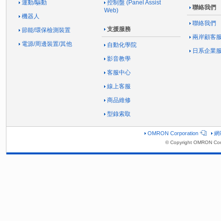
運動/驅動
控制盤 (Panel Assist
聯絡我們
Web)
機器人
聯絡我們
支援服務
節能/環保檢測裝置
兩岸顧客
電源/周邊裝置/其他
自動化學院
日系企業
影音教學
客服中心
線上客服
商品維修
型錄索取
OMRON Corporation
網
© Copyright OMRON Corp