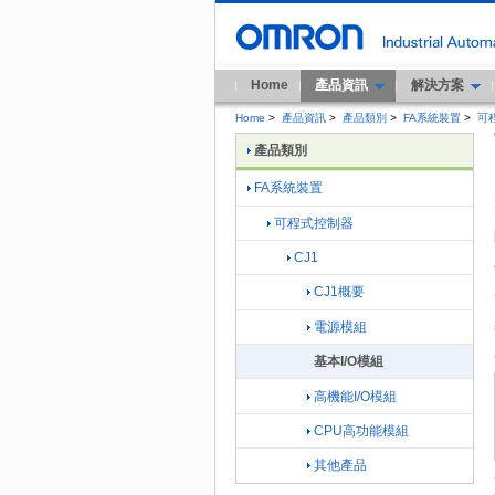
Home
產品資訊
解決方案
Home
>
產品資訊
>
產品類別
>
FA系統裝置
>
可
產品類別
FA系統裝置
可程式控制器
CJ1
CJ1概要
電源模組
基本I/O模組
高機能I/O模組
CPU高功能模組
其他產品