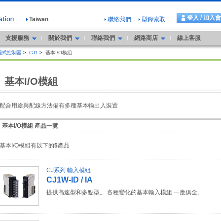
登入 / 加入
Taiwan
聯絡我們
型錄索取
支援服務
關於我們
聯絡我們
網路商店
線上客服
程式控制器
>
CJ1
>
基本I/O模組
基本I/O模組
配合用途與配線方法備有多種基本輸出入裝置
基本I/O模組 產品一覽
基本I/O模組有以下的
5
產品
CJ系列 輸入模組
CJ1W-ID / IA
提供高速型和多點型。 各種變化的基本輸入模組 一應俱全。