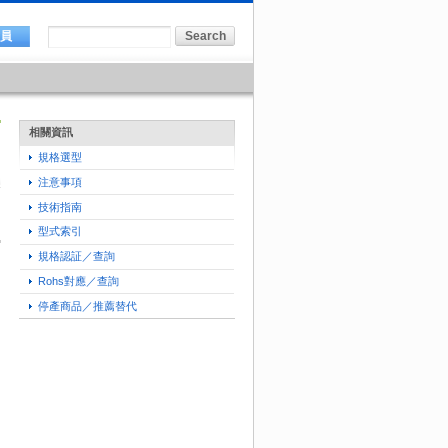
會員
相關資訊
規格選型
注意事項
技術指南
型式索引
規格認証／查詢
Rohs對應／查詢
停產商品／推薦替代