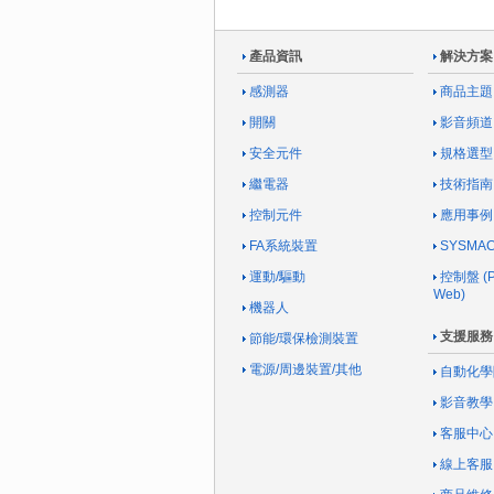
產品資訊
解決方案
感測器
商品主題
開關
影音頻道
安全元件
規格選型
繼電器
技術指南
控制元件
應用事例
FA系統裝置
SYSM
運動/驅動
控制盤 (Pa
Web)
機器人
支援服務
節能/環保檢測裝置
電源/周邊裝置/其他
自動化學
影音教學
客服中心
線上客服