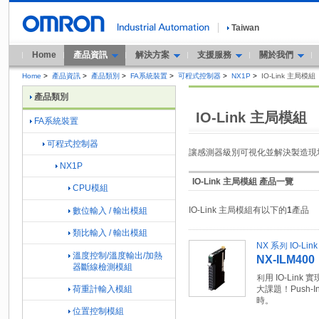
Taiwan
Home
產品資訊
解決方案
支援服務
關於我們
Home
>
產品資訊
>
產品類別
>
FA系統裝置
>
可程式控制器
>
NX1P
>
IO-Link 主局模組
產品類別
IO-Link 主局模組
FA系統裝置
可程式控制器
讓感測器級別可視化並解決製造現
NX1P
IO-Link 主局模組 產品一覽
CPU模組
IO-Link 主局模組有以下的
1
產品
數位輸入 / 輸出模組
類比輸入 / 輸出模組
NX 系列 IO-Li
溫度控制/溫度輸出/加熱
NX-ILM400
器斷線檢測模組
利用 IO-Li
荷重計輸入模組
大課題！Push-
時。
位置控制模組