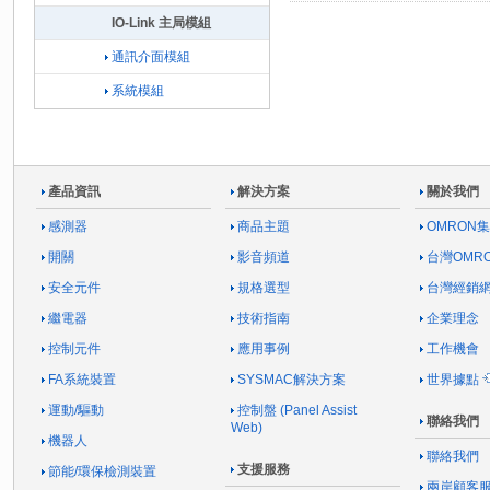
IO-Link 主局模組
通訊介面模組
系統模組
產品資訊
解決方案
關於我們
感測器
商品主題
OMRON
開關
影音頻道
台灣OMR
安全元件
規格選型
台灣經銷
繼電器
技術指南
企業理念
控制元件
應用事例
工作機會
FA系統裝置
SYSMAC解決方案
世界據點
運動/驅動
控制盤 (Panel Assist
聯絡我們
Web)
機器人
聯絡我們
支援服務
節能/環保檢測裝置
兩岸顧客