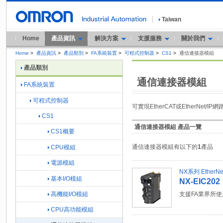
Taiwan
Home
產品資訊
解決方案
支援服務
關於我們
Home
>
產品資訊
>
產品類別
>
FA系統裝置
>
可程式控制器
>
CS1
>
通信連接器模組
產品類別
通信連接器模組
FA系統裝置
可程式控制器
可實現EtherCAT或EtherNet/
CS1
通信連接器模組 產品一覽
CS1概要
通信連接器模組有以下的
1
產品
CPU模組
電源模組
NX系列 Ether
基本I/O模組
NX-EIC202
高機能I/O模組
支援FA業界所使用
CPU高功能模組