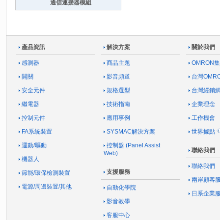
通信連接器模組
產品資訊
解決方案
關於我們
感測器
商品主題
OMRON
開關
影音頻道
台灣OMR
安全元件
規格選型
台灣經銷
繼電器
技術指南
企業理念
控制元件
應用事例
工作機會
FA系統裝置
SYSMAC解決方案
世界據點
運動/驅動
控制盤 (Panel Assist
聯絡我們
Web)
機器人
聯絡我們
支援服務
節能/環保檢測裝置
兩岸顧客
電源/周邊裝置/其他
自動化學院
日系企業
影音教學
客服中心