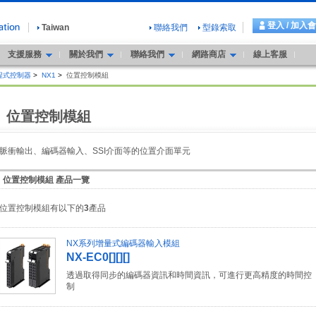
登入 / 加入
Taiwan
聯絡我們
型錄索取
支援服務
關於我們
聯絡我們
網路商店
線上客服
程式控制器
>
NX1
>
位置控制模組
位置控制模組
脈衝輸出、編碼器輸入、SSI介面等的位置介面單元
位置控制模組 產品一覽
位置控制模組有以下的
3
產品
NX系列增量式編碼器輸入模組
NX-EC0[][][]
透過取得同步的編碼器資訊和時間資訊，可進行更高精度的時間控
制