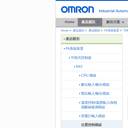
Home
產品資訊
解決方案
Home
>
產品資訊
>
產品類別
>
FA系統裝置
>
可
產品類別
FA系統裝置
可程式控制器
NX1
CPU 模組
數位輸入/輸出模組
類比輸入/輸出模組
溫度控制/溫度輸入/加熱
器斷線檢測模組
荷重計輸入模組
位置控制模組