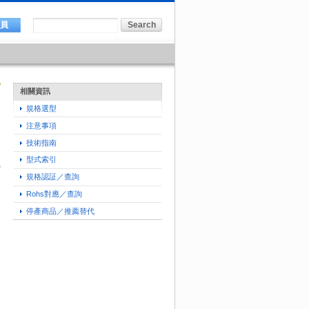
會員
相關資訊
規格選型
注意事項
技術指南
型式索引
規格認証／查詢
Rohs對應／查詢
停產商品／推薦替代