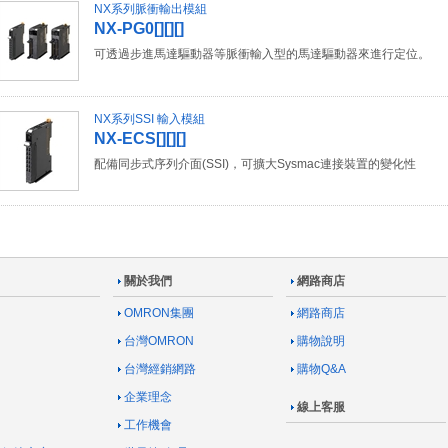
NX系列脈衝輸出模組
NX-PG0[][][]
可透過步進馬達驅動器等脈衝輸入型的馬達驅動器來進行定位。
NX系列SSI 輸入模組
NX-ECS[][][]
配備同步式序列介面(SSI)，可擴大Sysmac連接裝置的變化性
關於我們
網路商店
OMRON集團
網路商店
台灣OMRON
購物說明
台灣經銷網路
購物Q&A
企業理念
線上客服
工作機會