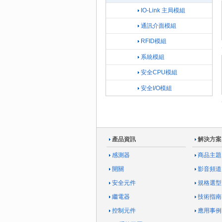
IO-Link 主局模組
通訊介面模組
RFID模組
系統模組
安全CPU模組
安全I/O模組
產品資訊
解決方案
感測器
商品主題
開關
影音頻道
安全元件
規格選型
繼電器
技術指南
控制元件
應用事例