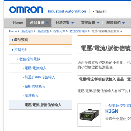
Taiwan
Home
產品資訊
解決方案
支援服務
關於我們
Home
>
產品資訊
>
產品類別
>
控制元件
>
數位控制電錶
>
電壓/電流/脈衝信號輸入
產品類別
電壓/電流/脈衝信
控制元件
數位控制電錶
適用於裝置與控制板的小型化，可測
的小型數位面板測量儀
電壓/電流輸入
荷重計/mV信號輸入
電壓/電流/脈衝信號輸入 產品一覽
脈衝信號輸入
電壓/電流/脈衝信號輸入有以下的
1
溫度輸入
電壓/電流/脈衝信號輸入
小型數位控制電
K3GN
最適合小型化控