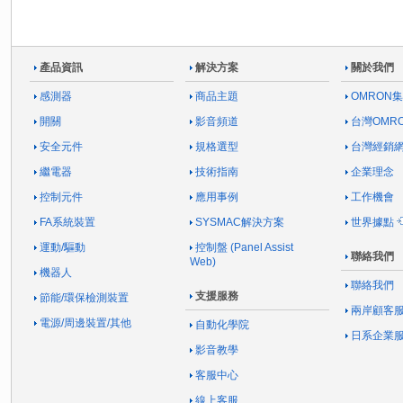
產品資訊
解決方案
關於我們
感測器
商品主題
OMRON
開關
影音頻道
台灣OMR
安全元件
規格選型
台灣經銷
繼電器
技術指南
企業理念
控制元件
應用事例
工作機會
FA系統裝置
SYSMAC解決方案
世界據點
運動/驅動
控制盤 (Panel Assist
聯絡我們
Web)
機器人
聯絡我們
支援服務
節能/環保檢測裝置
兩岸顧客
電源/周邊裝置/其他
自動化學院
日系企業
影音教學
客服中心
線上客服