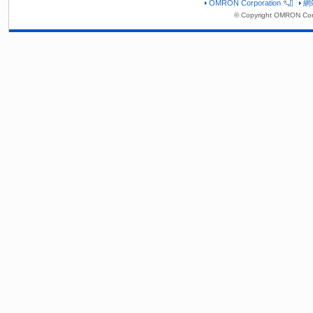
OMRON Corporation
網
© Copyright OMRON Corp