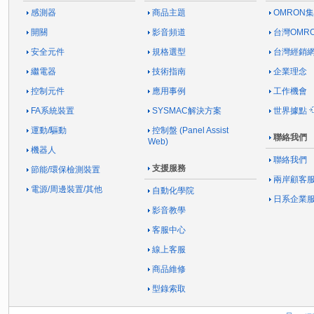
感測器
商品主題
OMRON
開關
影音頻道
台灣OMR
安全元件
規格選型
台灣經銷
繼電器
技術指南
企業理念
控制元件
應用事例
工作機會
FA系統裝置
SYSMAC解決方案
世界據點
運動/驅動
控制盤 (Panel Assist
聯絡我們
Web)
機器人
聯絡我們
支援服務
節能/環保檢測裝置
兩岸顧客
電源/周邊裝置/其他
自動化學院
日系企業
影音教學
客服中心
線上客服
商品維修
型錄索取