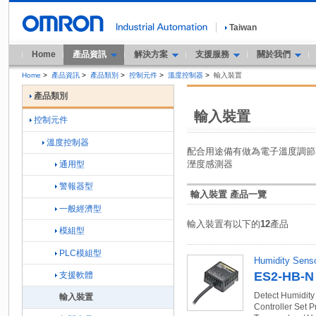
Taiwan
Home
產品資訊
解決方案
支援服務
關於我們
Home
>
產品資訊
>
產品類別
>
控制元件
>
溫度控制器
>
輸入裝置
產品類別
輸入裝置
控制元件
溫度控制器
配合用途備有做為電子溫度調節
溼度感測器
通用型
警報器型
輸入裝置 產品一覽
一般經濟型
輸入裝置有以下的
12
產品
模組型
PLC模組型
Humidity Senso
ES2-HB-N 
支援軟體
Detect Humidity
輸入裝置
Controller Set 