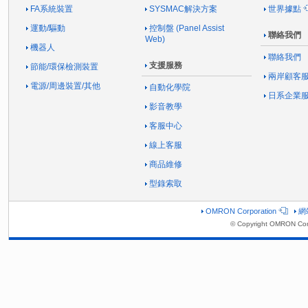
FA系統裝置
SYSMAC解決方案
世界據點
運動/驅動
控制盤 (Panel Assist
聯絡我們
Web)
機器人
聯絡我們
支援服務
節能/環保檢測裝置
兩岸顧客
電源/周邊裝置/其他
自動化學院
日系企業
影音教學
客服中心
線上客服
商品維修
型錄索取
OMRON Corporation
網
© Copyright OMRON Corp