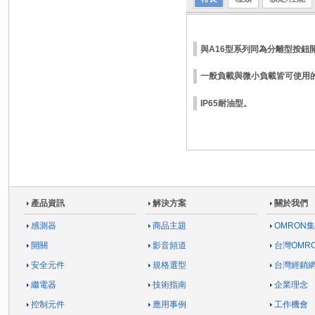
與A16型系列同為分離型按鈕開
一般負載與微小負載皆可使用
IP65耐油型。
產品資訊
解決方案
關於我們
感測器
商品主題
OMRON
開關
影音頻道
台灣OMR
安全元件
規格選型
台灣經銷
繼電器
技術指南
企業理念
控制元件
應用事例
工作機會