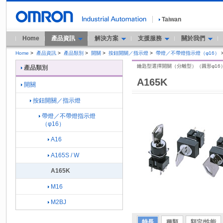
Taiwan
Home
產品資訊
解決方案
支援服務
關於我們
Home
>
產品資訊
>
產品類別
>
開關
>
按鈕開關／指示燈
>
帶燈／不帶燈指示燈（φ16）
鑰匙型選擇開關（分離型）（圓形φ16
產品類別
A165K
開關
按鈕開關／指示燈
帶燈／不帶燈指示燈
（φ16）
A16
A165S / W
A165K
M16
M2BJ
特長
種類
額定/性能