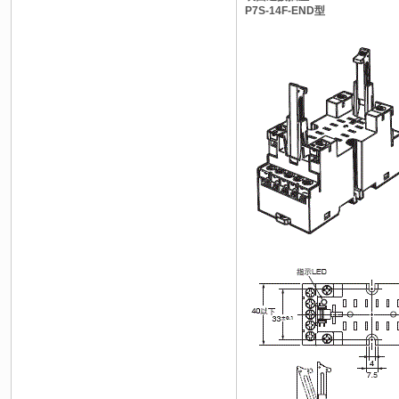
P7S-14F-END型