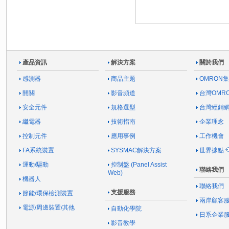
產品資訊
解決方案
關於我們
感測器
商品主題
OMRON
開關
影音頻道
台灣OMR
安全元件
規格選型
台灣經銷
繼電器
技術指南
企業理念
控制元件
應用事例
工作機會
FA系統裝置
SYSMAC解決方案
世界據點
運動/驅動
控制盤 (Panel Assist
聯絡我們
Web)
機器人
聯絡我們
支援服務
節能/環保檢測裝置
兩岸顧客
電源/周邊裝置/其他
自動化學院
日系企業
影音教學