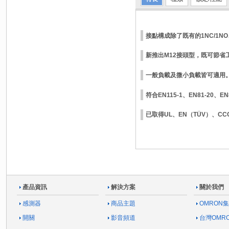
接點構成除了既有的1NC/1NO
新推出M12接頭型，既可節省
一般負載及微小負載皆可適用
符合EN115-1、EN81-20
已取得UL、EN（TÜV）、C
產品資訊
解決方案
關於我們
感測器
商品主題
OMRON
開關
影音頻道
台灣OMR