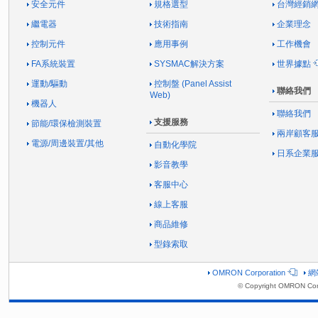
安全元件
規格選型
台灣經銷
繼電器
技術指南
企業理念
控制元件
應用事例
工作機會
FA系統裝置
SYSMAC解決方案
世界據點
運動/驅動
控制盤 (Panel Assist
聯絡我們
Web)
機器人
聯絡我們
支援服務
節能/環保檢測裝置
兩岸顧客
電源/周邊裝置/其他
自動化學院
日系企業
影音教學
客服中心
線上客服
商品維修
型錄索取
OMRON Corporation
網
© Copyright OMRON Corp