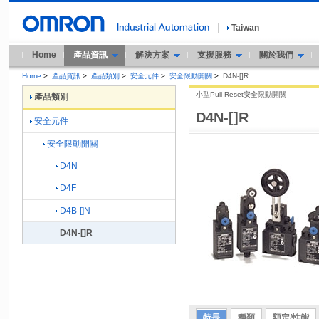
Taiwan
Home
產品資訊
解決方案
支援服務
關於我們
Home
>
產品資訊
>
產品類別
>
安全元件
>
安全限動開關
>
D4N-[]R
小型Pull Reset安全限動開關
產品類別
D4N-[]R
安全元件
安全限動開關
D4N
D4F
D4B-[]N
D4N-[]R
特長
種類
額定/性能