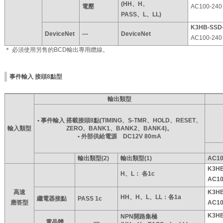
(HH、H、
AC100-240
電壓
PASS、L、LL)
K3HB-SSD
DeviceNet
―
DeviceNet
AC100-240
＊ 必須使用另售的BCD輸出專用纜線。
事件輸入 接頭8點型
輸出類型
• 事件輸入 搭載接頭8點(TIMING、S-TMR、HOLD、RESET、
輸入類型
ZERO、BANK1、BANK2、BANK4)。
• 外部供給電源 DC12V 80mA
輸出類型(2)
輸出類型(1)
AC1
K3H
H、L：
各1c
AC10
高速
K3H
HH、H、L、LL：
各1a
繼電器接點
PASS 1c
應答型
AC10
K3HB
NPN開路集極
電晶體
―