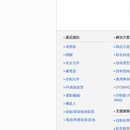
產品資訊
解決方案
感測器
商品主題
開關
影音頻道
安全元件
規格選型
繼電器
技術指南
控制元件
應用事例
FA系統裝置
SYSM
運動/驅動
控制盤 (Pa
Web)
機器人
支援服務
節能/環保檢測裝置
電源/周邊裝置/其他
自動化學
影音教學