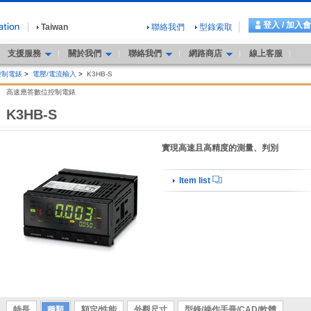
登入 / 加入
Taiwan
聯絡我們
型錄索取
支援服務
關於我們
聯絡我們
網路商店
線上客服
控制電錶
>
電壓/電流輸入
>
K3HB-S
高速應答數位控制電錶
K3HB-S
實現高速且高精度的測量、判別
Item list
特長
種類
額定/性能
外觀尺寸
型錄/操作手冊/CAD/軟體