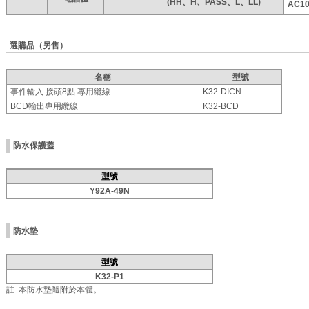
(HH、H、
PASS、L、LL)
AC10
選購品（另售）
名稱
型號
事件輸入 接頭8點 專用纜線
K32-DICN
BCD輸出專用纜線
K32-BCD
防水保護蓋
型號
Y92A-49N
防水墊
型號
K32-P1
註. 本防水墊隨附於本體。