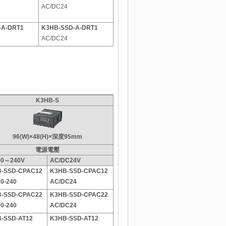
AC/DC24
-A-DRT1
K3HB-SSD-A-DRT1
AC/DC24
K3HB-S
96(W)×48(H)×深度95mm
電源電壓
00～240V
AC/DC24V
B-SSD-CPAC12
K3HB-SSD-CPAC12
0-240
AC/DC24
B-SSD-CPAC22
K3HB-SSD-CPAC22
0-240
AC/DC24
-SSD-AT12
K3HB-SSD-AT12