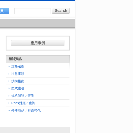
會員
應用事例
相關資訊
規格選型
注意事項
技術指南
型式索引
規格認証／查詢
Rohs對應／查詢
停產商品／推薦替代