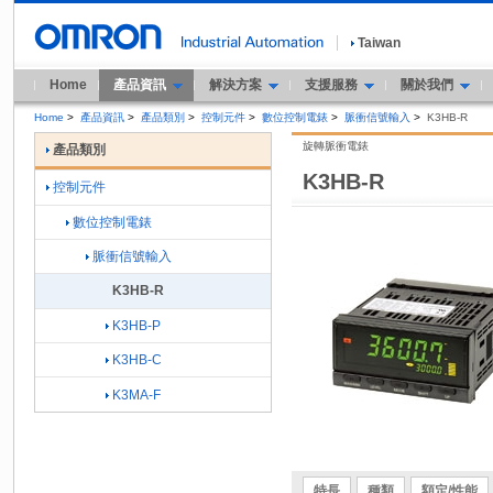
Taiwan
Home
產品資訊
解決方案
支援服務
關於我們
Home
>
產品資訊
>
產品類別
>
控制元件
>
數位控制電錶
>
脈衝信號輸入
>
K3HB-R
旋轉脈衝電錶
產品類別
K3HB-R
控制元件
數位控制電錶
脈衝信號輸入
K3HB-R
K3HB-P
K3HB-C
K3MA-F
特長
種類
額定/性能