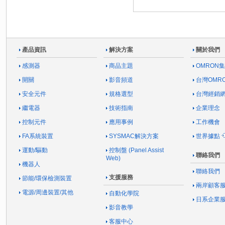
產品資訊
解決方案
關於我們
感測器
商品主題
OMRON
開關
影音頻道
台灣OMR
安全元件
規格選型
台灣經銷
繼電器
技術指南
企業理念
控制元件
應用事例
工作機會
FA系統裝置
SYSMAC解決方案
世界據點
運動/驅動
控制盤 (Panel Assist
聯絡我們
Web)
機器人
聯絡我們
支援服務
節能/環保檢測裝置
兩岸顧客
電源/周邊裝置/其他
自動化學院
日系企業
影音教學
客服中心