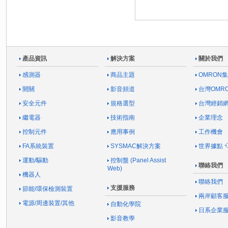
產品資訊
解決方案
關於我們
感測器
商品主題
OMRON
開關
影音頻道
台灣OMR
安全元件
規格選型
台灣經銷
繼電器
技術指南
企業理念
控制元件
應用事例
工作機會
FA系統裝置
SYSMAC解決方案
世界據點
運動/驅動
控制盤 (Panel Assist
聯絡我們
Web)
機器人
聯絡我們
支援服務
節能/環保檢測裝置
兩岸顧客
電源/周邊裝置/其他
自動化學院
日系企業
影音教學