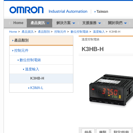
Taiwan
Home
產品資訊
解決方案
支援服務
關於我們
Home
>
產品資訊
>
產品類別
>
控制元件
>
數位控制電錶
>
溫度輸入
>
K3HB-H
溫度控制電錶
產品類別
K3HB-H
控制元件
數位控制電錶
溫度輸入
K3HB-H
K3MA-L
特長
種類
額定/性能