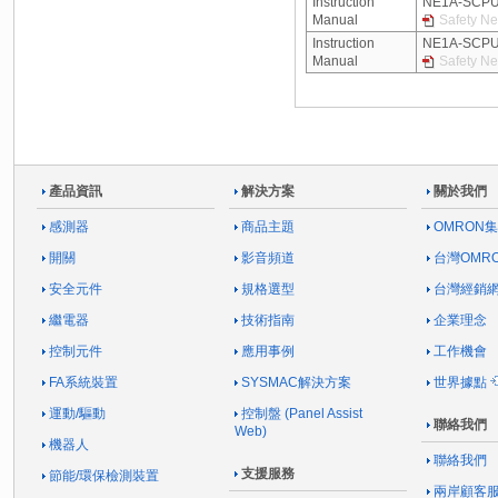
Instruction
NE1A-SCPU
Manual
Safety Ne
Instruction
NE1A-SCP
Manual
Safety Ne
產品資訊
解決方案
關於我們
感測器
商品主題
OMRON
開關
影音頻道
台灣OMR
安全元件
規格選型
台灣經銷
繼電器
技術指南
企業理念
控制元件
應用事例
工作機會
FA系統裝置
SYSMAC解決方案
世界據點
運動/驅動
控制盤 (Panel Assist
聯絡我們
Web)
機器人
聯絡我們
支援服務
節能/環保檢測裝置
兩岸顧客