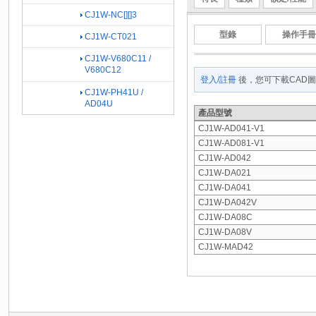
CJ1W-NC[][]3
型錄
操作手冊
CJ1W-CT021
CJ1W-V680C11 /
V680C12
登入/註冊
後，您可下載CAD
CJ1W-PH41U /
AD04U
產品型號
CJ1W-AD041-V1
CJ1W-AD081-V1
CJ1W-AD042
CJ1W-DA021
CJ1W-DA041
CJ1W-DA042V
CJ1W-DA08C
CJ1W-DA08V
CJ1W-MAD42