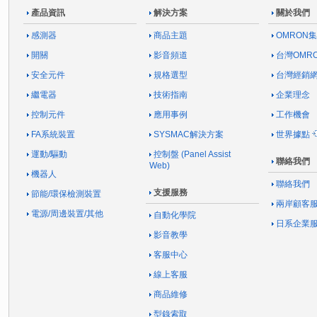
產品資訊
解決方案
關於我們
感測器
商品主題
OMRON
開關
影音頻道
台灣OMR
安全元件
規格選型
台灣經銷
繼電器
技術指南
企業理念
控制元件
應用事例
工作機會
FA系統裝置
SYSMAC解決方案
世界據點
運動/驅動
控制盤 (Panel Assist
聯絡我們
Web)
機器人
聯絡我們
支援服務
節能/環保檢測裝置
兩岸顧客
電源/周邊裝置/其他
自動化學院
日系企業
影音教學
客服中心
線上客服
商品維修
型錄索取