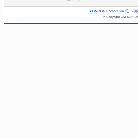
OMRON Corporation
網
© Copyright OMRON Corp