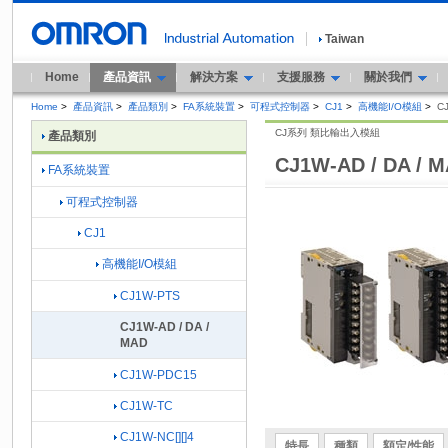
Taiwan
Home
產品資訊
解決方案
支援服務
關於我們
Home
>
產品資訊
>
產品類別
>
FA系統裝置
>
可程式控制器
>
CJ1
>
高機能I/O模組
>
CJ
CJ系列 類比輸出入模組
產品類別
CJ1W-AD / DA / 
FA系統裝置
可程式控制器
CJ1
高機能I/O模組
CJ1W-PTS
CJ1W-AD / DA /
MAD
CJ1W-PDC15
CJ1W-TC
CJ1W-NC[][]4
特長
種類
額定/性能