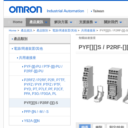
Taiwan
Home
產品資訊
解決方案
支援服務
關於我們
Home
>
產品資訊
>
產品類別
>
電源/周邊裝置/其他
>
共用連接座
>
PYF[][]S / P2RF-[][]-S
免螺絲連接座
產品類別
PYF[][]S / P2RF-[]
電源/周邊裝置/其他
共用連接座
PYF-[][]-PU / PTF-[][]-PU /
P2RF-[][]-PU
P2RFZ / P2RF, P2R, P7TF,
PYFZ / PYF, PTFZ / PTF,
PYD, PT, P7LF, PF, P2CF,
PFA, P3G / P3GA, PL
PYF[][]S / P2RF-[][]-S
PFP-[]N / -M / -S
Y92A-[][]N
特長
種類
額定/性能