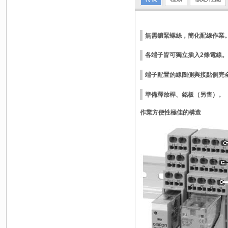
無需鎖緊螺絲，簡化配線作業
各端子皆可獨立插入2條電線。
端子配置的線圈側與接點側完
準備釋放桿、銘板（另售）。
作業方便性極佳的構造