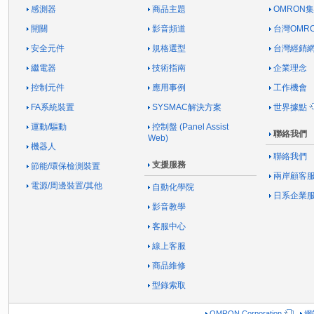
感測器
商品主題
OMRON
開關
影音頻道
台灣OMR
安全元件
規格選型
台灣經銷
繼電器
技術指南
企業理念
控制元件
應用事例
工作機會
FA系統裝置
SYSMAC解決方案
世界據點
運動/驅動
控制盤 (Panel Assist
聯絡我們
Web)
機器人
聯絡我們
支援服務
節能/環保檢測裝置
兩岸顧客
電源/周邊裝置/其他
自動化學院
日系企業
影音教學
客服中心
線上客服
商品維修
型錄索取
OMRON Corporation
網