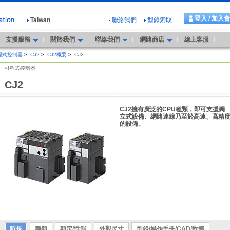
登入 / 加入
Taiwan
聯絡我們
型錄索取
支援服務
關於我們
聯絡我們
網路商店
線上客服
程式控制器
>
CJ2
>
CJ2概要
>
CJ2
可程式控制器
CJ2
CJ2擁有廣泛的CPU種類，即可支援獨
立式設備、網路連線乃至於高速、高精
的設備。
特長
種類
額定/性能
外觀尺寸
型錄/操作手冊/CAD/軟體