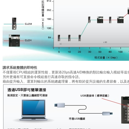
講求系統整體的即時性
不僅重視CPU模組的運算性能，更新添20μs高速A/D轉換的類比輸出輸入模組等
另外更備有可直接命令模組進行高速存取的指令語。
藉由提升輸入、運算到輸出的系統總處理量，將有助於提升設備的生產節奏，以及