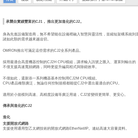
承襲自實績豐富的CJ1， 推出更加進化的CJ2。
身為先進設備製造商，無不希望能在設備裡融入智慧與靈活性，並縮短架構系統到
諸如此類的需求越來越迫切。
OMRON推出可滿足這些需求的CJ2全系列產品。
採用最適合高度機器控制的CJ2H CPU模組，講求輸入訊號之匯入、運算到輸出的
不僅支援高速寬頻網路，同時更提升編寫程式與除錯效率。
不僅如此，還新添一系列機器基本控制用CJ2M CPU模組。
CPU產品種類廣泛，無論任何控制規模都能從CJ2中選出最適合的CPU。
適用於小規模到高速、高精度設備等廣泛用途，CJ2皆變得更簡單、更安心。
傳承與進化的CJ2
進化
支援開放式網路
支援使用通用型乙太網技術的開放式網路EtherNet/IP。
連結高速大容量資料。