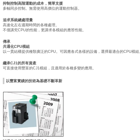
抑制控制高階運動的成本，簡單支援
多軸同步控制。無需使用高價位的運動控制器。
追求系統總處理量
高速化左右週期時間的各種處理。
不僅講究CPU的性能，更講求各模組的應答性能。
傳承
共通化CPU模組
以一貫結構提供種類廣泛的CPU。可因應各式各樣的設備，選擇最適合的CPU模組
繼承CJ1的所有資產
可直接使用豐富的CJ1模組，且適用於各種多變的應用。
以豐富實績的技術為基礎不斷革新