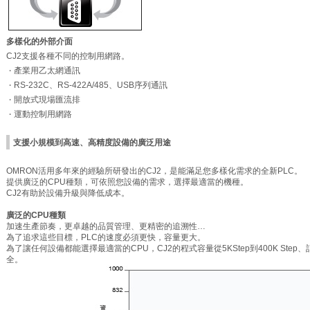
多樣化的外部介面
CJ2支援各種不同的控制用網路。
產業用乙太網通訊
・
RS-232C、RS-422A/485、
USB序列通訊
・
開放式現場匯流排
・
運動控制用網路
・
支援小規模到高速、高精度設備的廣泛用途
OMRON活用多年來的經驗所研發出的CJ2，是能滿足您多樣化需求的全新PLC。
提供廣泛的CPU種類，可依照您設備的需求，選擇最適當的機種。
CJ2有助於設備升級與降低成本。
廣泛的CPU種類
加速生產節奏，更卓越的品質管理、更精密的追溯性…
為了追求這些目標，PLC的速度必須更快，容量更大。
為了讓任何設備都能選擇最適當的CPU，CJ2的程式容量從5KStep到400K Step、記憶
全。