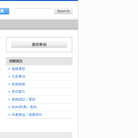
會員
應用事例
相關資訊
規格選型
度
注意事項
技術指南
型式索引
規格認証／查詢
Rohs對應／查詢
停產商品／推薦替代