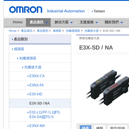
Taiwan
Home
產品資訊
解決方案
支援服務
關於我們
Home
>
產品資訊
>
產品類別
>
感測器
>
光纖感測器
>
光纖放大器
>
E3X-SD / NA
簡易光纖放大器
產品類別
E3X-SD / NA
感測器
光纖感測器
光纖放大器
E3NX-CA
E3NX-FA
E3X-HD
E3X-SD / NA
E32-L11FP / L1[]FS,
E3X-DA[][]TG-S
E3NX-MA
特長
種類
額定/性能