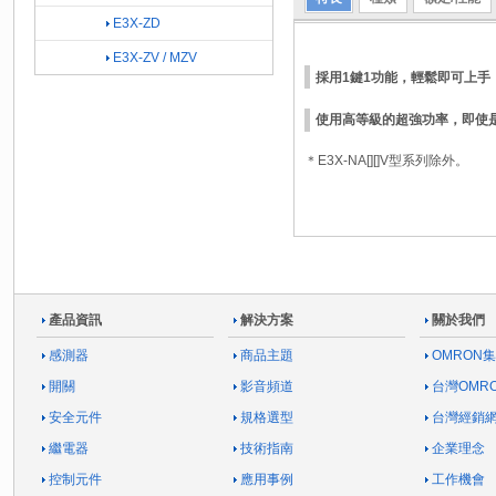
E3X-ZD
E3X-ZV / MZV
採用1鍵1功能，輕鬆即可上手
使用高等級的超強功率，即使是低
＊E3X-NA[][]V型系列除外。
產品資訊
解決方案
關於我們
感測器
商品主題
OMRON
開關
影音頻道
台灣OMR
安全元件
規格選型
台灣經銷
繼電器
技術指南
企業理念
控制元件
應用事例
工作機會