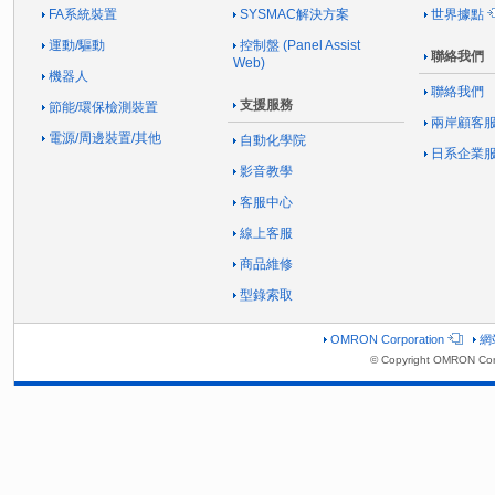
FA系統裝置
SYSMAC解決方案
世界據點
運動/驅動
控制盤 (Panel Assist
聯絡我們
Web)
機器人
聯絡我們
支援服務
節能/環保檢測裝置
兩岸顧客
電源/周邊裝置/其他
自動化學院
日系企業
影音教學
客服中心
線上客服
商品維修
型錄索取
OMRON Corporation
網
© Copyright OMRON Corp