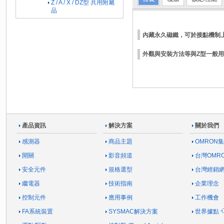
Z / A / X / DZ型 共用附屬
品
內藏永久磁鐵，可於接點機制
外觀與安裝方法等與Z型一般用
產品資訊
解決方案
關於我們
感測器
商品主題
OMRON
開關
影音頻道
台灣OMR
安全元件
規格選型
台灣經銷
繼電器
技術指南
企業理念
控制元件
應用事例
工作機會
FA系統裝置
SYSMAC解決方案
世界據點