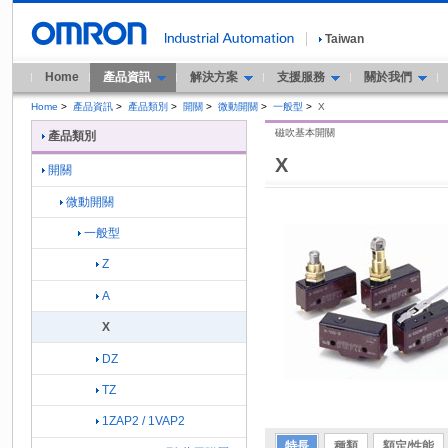
Taiwan
Home
產品資訊
解決方案
支援服務
關於我們
Home
>
產品資訊
>
產品類別
>
開關
>
微動開關
>
一般型
>
X
磁吹基本開關
產品類別
X
開關
微動開關
一般型
Z
A
X
DZ
TZ
1ZAP2 / 1VAP2
特長
種類
額定/性能