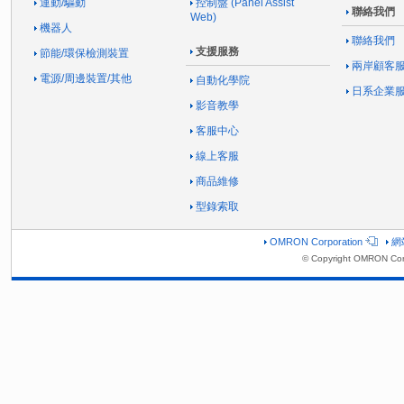
運動/驅動
控制盤 (Panel Assist
聯絡我們
Web)
機器人
聯絡我們
支援服務
節能/環保檢測裝置
兩岸顧客
電源/周邊裝置/其他
自動化學院
日系企業
影音教學
客服中心
線上客服
商品維修
型錄索取
OMRON Corporation
網
© Copyright OMRON Corp