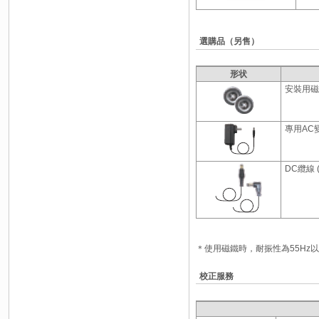
選購品（另售）
形状
安裝用磁
專用AC變
DC纜線 (
＊使用磁鐵時，耐振性為55Hz
校正服務