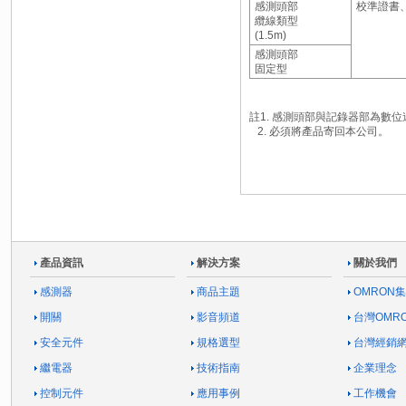
感測頭部
校準證書
纜線類型
(1.5m)
感測頭部
固定型
註1. 感測頭部與記錄器部為數
2. 必須將產品寄回本公司。
產品資訊
解決方案
關於我們
感測器
商品主題
OMRON
開關
影音頻道
台灣OMR
安全元件
規格選型
台灣經銷
繼電器
技術指南
企業理念
控制元件
應用事例
工作機會