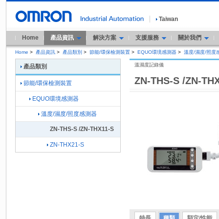
Taiwan
Home
產品資訊
解決方案
支援服務
關於我們
Home
>
產品資訊
>
產品類別
>
節能/環保檢測裝置
>
EQUO環境感測器
>
溫度/濕度/照度
溫濕度記錄儀
產品類別
ZN-THS-S /ZN-TH
節能/環保檢測裝置
EQUO環境感測器
溫度/濕度/照度感測器
ZN-THS-S /ZN-THX11-S
ZN-THX21-S
特長
種類
額定/性能