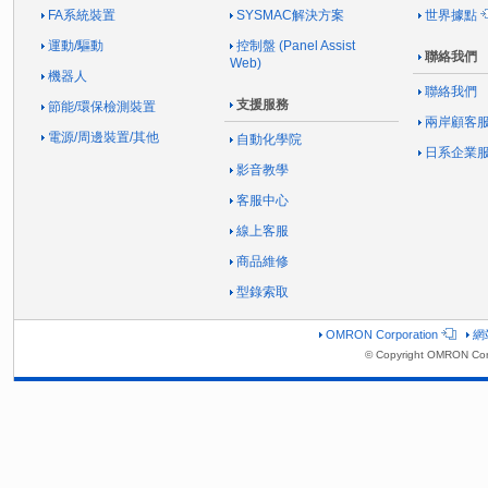
FA系統裝置
SYSMAC解決方案
世界據點
運動/驅動
控制盤 (Panel Assist
聯絡我們
Web)
機器人
聯絡我們
支援服務
節能/環保檢測裝置
兩岸顧客
電源/周邊裝置/其他
自動化學院
日系企業
影音教學
客服中心
線上客服
商品維修
型錄索取
OMRON Corporation
網
© Copyright OMRON Corp