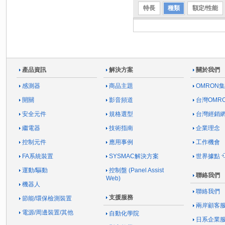
特長
種類
額定/性能
產品資訊
解決方案
關於我們
感測器
商品主題
OMRON
開關
影音頻道
台灣OMR
安全元件
規格選型
台灣經銷
繼電器
技術指南
企業理念
控制元件
應用事例
工作機會
FA系統裝置
SYSMAC解決方案
世界據點
運動/驅動
控制盤 (Panel Assist
聯絡我們
Web)
機器人
聯絡我們
支援服務
節能/環保檢測裝置
兩岸顧客
電源/周邊裝置/其他
自動化學院
日系企業