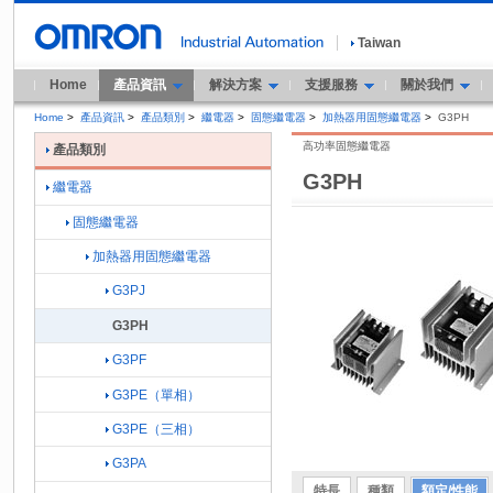
Taiwan
Home
產品資訊
解決方案
支援服務
關於我們
Home
>
產品資訊
>
產品類別
>
繼電器
>
固態繼電器
>
加熱器用固態繼電器
>
G3PH
高功率固態繼電器
產品類別
G3PH
繼電器
固態繼電器
加熱器用固態繼電器
G3PJ
G3PH
G3PF
G3PE（單相）
G3PE（三相）
G3PA
特長
種類
額定/性能