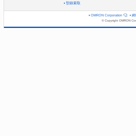
型錄索取
OMRON Corporation
網
© Copyright OMRON Corp