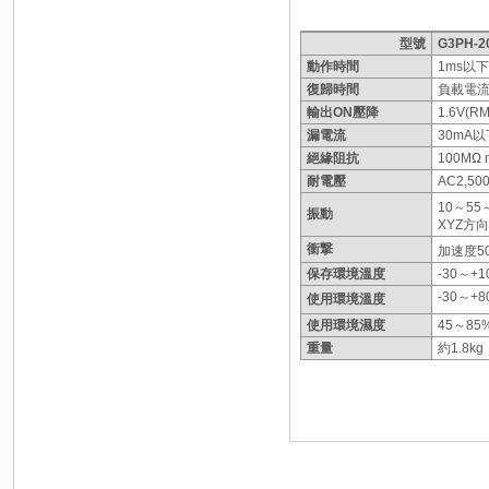
型號
G3PH-2
動作時間
1ms以下
復歸時間
負載電流
輸出ON壓降
1.6V(R
漏電流
30mA以
絕緣阻抗
100MΩ m
耐電壓
AC2,500
10～55
振動
XYZ方
衝撃
加速度50
保存環境溫度
-30～+
-30～+
使用環境溫度
使用環境濕度
45～85
重量
約1.8kg