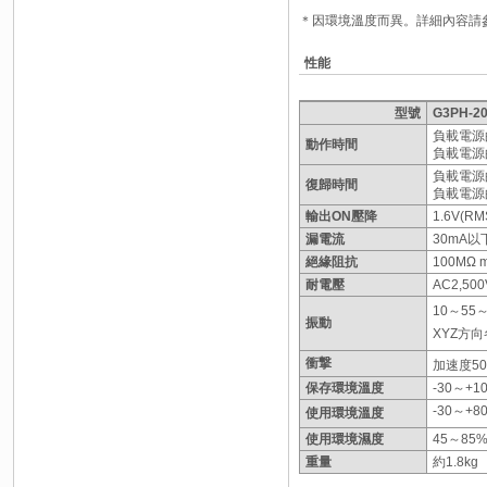
＊因環境溫度而異。詳細內容請
性能
型號
G3PH-2
負載電源的
動作時間
負載電源的
負載電源的
復歸時間
負載電源的
輸出ON壓降
1.6V(R
漏電流
30mA以下
絕緣阻抗
100MΩ mi
耐電壓
AC2,500
10～55～
振動
XYZ方向
衝撃
加速度50
保存環境溫度
-30～+
-30～+
使用環境溫度
使用環境濕度
45～85
重量
約1.8kg