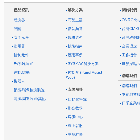
產品資訊
解決方案
關於我們
感測器
商品主題
OMRON
開關
影音頻道
台灣OMR
安全元件
規格選型
台灣經銷
繼電器
技術指南
企業理念
控制元件
應用事例
工作機會
FA系統裝置
SYSMAC解決方案
世界據點
運動/驅動
控制盤 (Panel Assist
聯絡我們
Web)
機器人
聯絡我們
支援服務
節能/環保檢測裝置
兩岸顧客
電源/周邊裝置/其他
自動化學院
日系企業
影音教學
客服中心
線上客服
商品維修