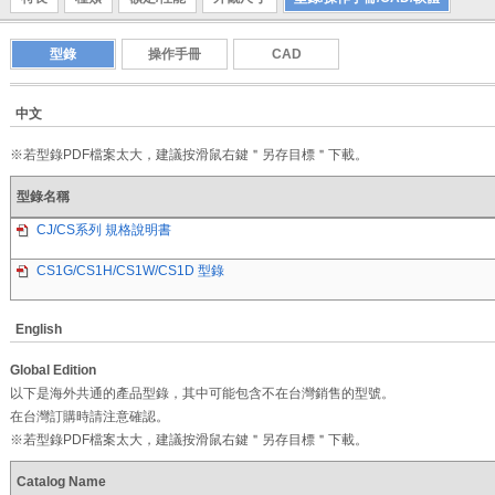
型錄
操作手冊
CAD
中文
※若型錄PDF檔案太大，建議按滑鼠右鍵＂另存目標＂下載。
型錄名稱
CJ/CS系列 規格說明書
CS1G/CS1H/CS1W/CS1D 型錄
English
Global Edition
以下是海外共通的產品型錄，其中可能包含不在台灣銷售的型號。
在台灣訂購時請注意確認。
※若型錄PDF檔案太大，建議按滑鼠右鍵＂另存目標＂下載。
Catalog Name