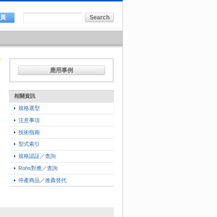
會員
應用事例
相關資訊
規格選型
注意事項
技術指南
型式索引
規格認証／查詢
Rohs對應／查詢
停產商品／推薦替代