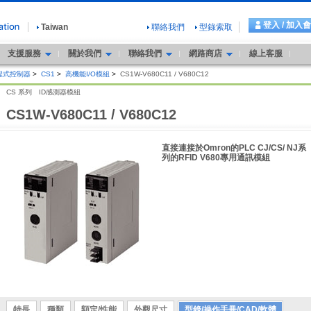
登入 / 加入
Taiwan
聯絡我們
型錄索取
支援服務
關於我們
聯絡我們
網路商店
線上客服
程式控制器
>
CS1
>
高機能I/O模組
>
CS1W-V680C11 / V680C12
CS 系列 ID感測器模組
CS1W-V680C11 / V680C12
直接連接於Omron的PLC CJ/CS/ NJ系
列的RFID V680專用通訊模組
特長
種類
額定/性能
外觀尺寸
型錄/操作手冊/CAD/軟體