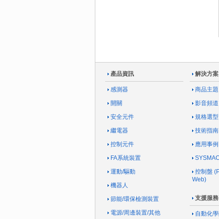
產品資訊
解決方案
感測器
商品主題
開關
影音頻道
安全元件
規格選型
繼電器
技術指南
控制元件
應用事例
FA系統裝置
SYSM
運動/驅動
控制盤 (Pa
Web)
機器人
支援服務
節能/環保檢測裝置
電源/周邊裝置/其他
自動化學