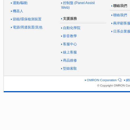
運動/驅動
控制盤 (Panel Assist
聯絡我們
Web)
機器人
聯絡我們
支援服務
節能/環保檢測裝置
兩岸顧客
電源/周邊裝置/其他
自動化學院
日系企業
影音教學
客服中心
線上客服
商品維修
型錄索取
OMRON Corporation
網
© Copyright OMRON Corp