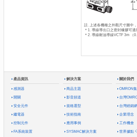
註. 上述各機種之外觀尺寸圖中，
＊1. 導線導出口之密封橡膠可適用
＊2. 導線耐油導線VCTF 3m （
產品資訊
解決方案
關於我們
感測器
商品主題
OMRON
開關
影音頻道
台灣OMR
安全元件
規格選型
台灣經銷
繼電器
技術指南
企業理念
控制元件
應用事例
工作機會
FA系統裝置
SYSMAC解決方案
世界據點