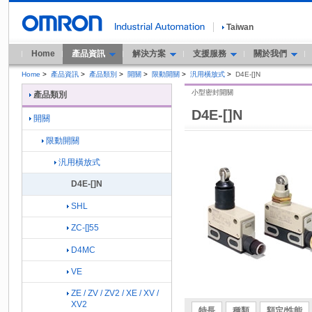
Taiwan
Home
產品資訊
解決方案
支援服務
關於我們
Home
>
產品資訊
>
產品類別
>
開關
>
限動開關
>
汎用橫放式
>
D4E-[]N
小型密封開關
產品類別
D4E-[]N
開關
限動開關
汎用橫放式
D4E-[]N
SHL
ZC-[]55
D4MC
VE
ZE / ZV / ZV2 / XE / XV /
XV2
特長
種類
額定/性能