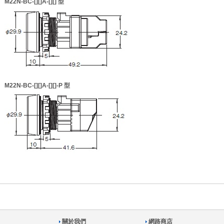
M22N-BC-[][]A-[][]
型
M22N-BC-[][]A-[][]-P
型
關於我們
網路商店