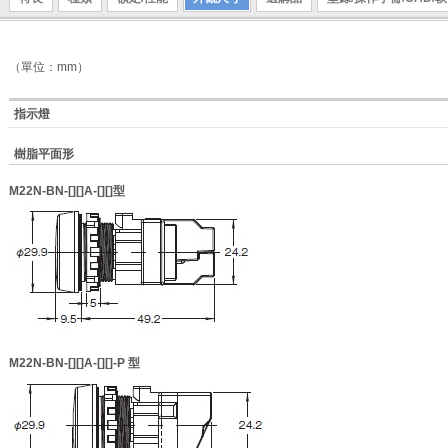
（單位：mm）
指示燈
樹脂平面形
M22N-BN-[][]A-[][]型
M22N-BN-[][]A-[][]-P
型