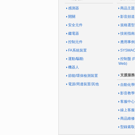
感測器
商品主題
開關
影音頻道
安全元件
規格選型
繼電器
技術指南
控制元件
應用事例
FA系統裝置
SYSM
運動/驅動
控制盤 (Pa
Web)
機器人
支援服務
節能/環保檢測裝置
電源/周邊裝置/其他
自動化學
影音教學
客服中心
線上客服
商品維修
型錄索取