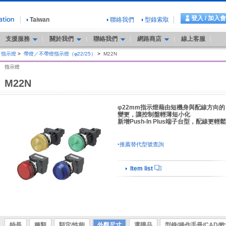
登入 / 加入
Taiwan
聯絡我們
型錄索取
支援服務
關於我們
聯絡我們
網路商店
線上客服
／指示燈
>
帶燈／不帶燈指示燈（φ22/25）
>
M22N
指示燈
M22N
φ22mm指示燈藉由短機身與配線方向的
變更，讓控制盤輕薄短小化
新增Push-In Plus端子台型，配線更輕鬆
‣推薦替代型號查詢
Item list
特長
種類
額定/性能
外觀尺寸
選購品
型錄/操作手冊/CAD/