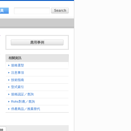
會員
應用事例
相關資訊
規格選型
注意事項
技術指南
型式索引
規格認証／查詢
Rohs對應／查詢
停產商品／推薦替代
軟體