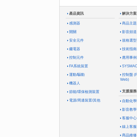
產品資訊
解決方案
感測器
商品主題
開關
影音頻道
安全元件
規格選型
繼電器
技術指南
控制元件
應用事例
FA系統裝置
SYSM
運動/驅動
控制盤 (Pa
Web)
機器人
支援服務
節能/環保檢測裝置
電源/周邊裝置/其他
自動化學
影音教學
客服中心
線上客服
商品維修