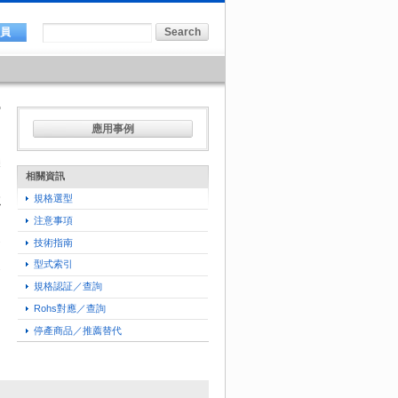
會員
應用事例
相關資訊
規格選型
工
注意事項
技術指南
型式索引
規格認証／查詢
Rohs對應／查詢
停產商品／推薦替代