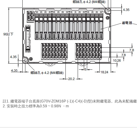
註1. 繼電器端子台底座(G70V-ZOM16P (-1)(-C4)(-D)型)未附繼電器。此為未
2. 安裝時之扭力標準為0.59 ~ 0.98N ・m