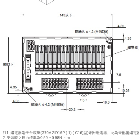
註1. 繼電器端子台底座(G70V-ZID16P (-1) (-C16)型)未附繼電器。此為未配備
2. 安裝時之扭力標準為0.59 ~ 0.98N ・m