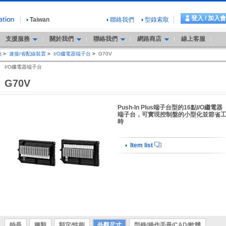
登入 / 加入
Taiwan
聯絡我們
型錄索取
支援服務
關於我們
聯絡我們
網路商店
線上客服
他
>
連接/省配線裝置
>
I/O繼電器端子台
>
G70V
I/O繼電器端子台
G70V
Push-In Plus端子台型的16點I/O繼電器
端子台，可實現控制盤的小型化並節省
時
Item list
特長
種類
額定/性能
外觀尺寸
型錄/操作手冊/CAD/軟體