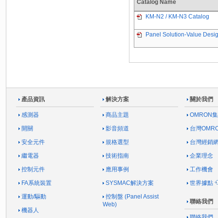
Catalog Name
KM-N2 / KM-N3 Catalog
Panel Solution-Value Desig
產品資訊
解決方案
關於我們
感測器
商品主題
OMRON
開關
影音頻道
台灣OMR
安全元件
規格選型
台灣經銷
繼電器
技術指南
企業理念
控制元件
應用事例
工作機會
FA系統裝置
SYSMAC解決方案
世界據點
運動/驅動
控制盤 (Panel Assist
聯絡我們
Web)
機器人
聯絡我們