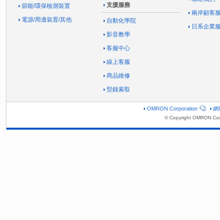
支援服務
節能/環保檢測裝置
兩岸顧客
電源/周邊裝置/其他
自動化學院
日系企業
影音教學
客服中心
線上客服
商品維修
型錄索取
OMRON Corporation
網
© Copyright OMRON Corp