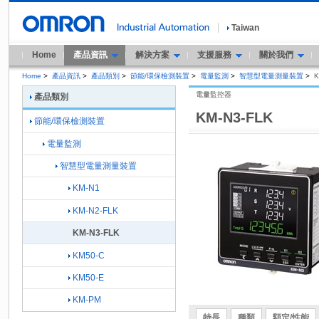
Taiwan
Home
產品資訊
解決方案
支援服務
關於我們
Home
>
產品資訊
>
產品類別
>
節能/環保檢測裝置
>
電量監測
>
智慧型電量測量裝置
>
K
電量監控器
產品類別
KM-N3-FLK
節能/環保檢測裝置
電量監測
智慧型電量測量裝置
KM-N1
KM-N2-FLK
KM-N3-FLK
KM50-C
KM50-E
KM-PM
特長
種類
額定/性能